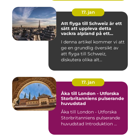
17. jan
Att flyga till Schweiz är ett
sätt att uppleva detta
vackra alpland på ett
bekvämt och effektivt sätt
I denna artikel kommer vi att
ge en grundlig översikt av
att flyga till Schweiz,
diskutera olika alt...
17. jan
Åka till London - Utforska
Storbritanniens pulserande
huvudstad
Åka till London - Utforska
Storbritanniens pulserande
huvudstad Introduktion ...