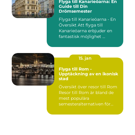
Flyga till Kanarieöarna: En
Guide till Din
Drömsemester
Flyga till Kanarieöarna - En
Översikt Att flyga till
Kanarieöarna erbjuder en
fantastisk möjlighet ...
15. jan
Flyga till Rom -
Upptäckning av en ikonisk
stad
Översikt över resor till Rom
Resor till Rom är bland de
mest populära
semesteralternativen för
resen...