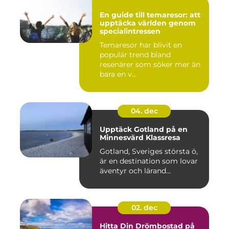
En guide till temaresor: att
upptäcka världen genom
specialintressen
Temaresor har blivit en
populär trend bland
resenärer som söker mer än
bara en v...
04. dec
Upptäck Gotland på en
Minnesvärd Klassresa
Gotland, Sveriges största ö,
är en destination som lovar
äventyr och lärand...
02. dec
Hitta Din Drömbostad på