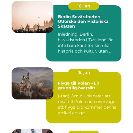
16. jan
Berlin Sevärdheter:
Utforska den Historiska
Skatten
Inledning: Berlin,
huvudstaden i Tyskland, är
inte bara känt för sin rika
historia och kultur, utan ...
16. jan
Flyga till Polen - En
grundlig översikt
(-tag) Om du planerar att
resa till Polen och överväger
att flyga dit, kommer denna
artikel att ge ...