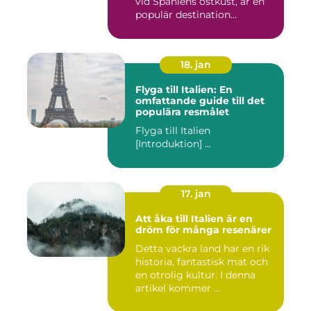
vid Spaniens östkust, är en
populär destination...
18. jan
Flyga till Italien: En
omfattande guide till det
populära resmålet
Flyga till Italien
[Introduktion] ...
17. jan
Att åka till Italien är en
dröm för många resenärer
Detta vackra land har en rik
historia, fantastisk mat och
en otrolig kultur. I denna
artikel kommer ...