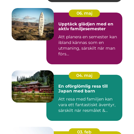
06. maj
Upptäck glädjen med en
aktiv familjesemester
Att planera en semester kan
ibland kännas som en
utmaning, särskilt när man
förs...
04. maj
En oförglömlig resa till
Japan med barn
Att resa med familjen kan
vara ett fantastiskt äventyr,
särskilt när resmålet &...
03. feb