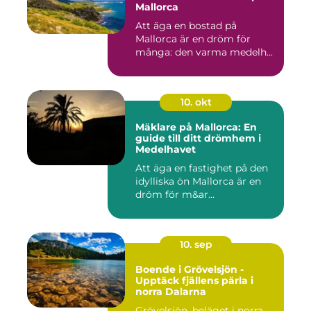
Mallorca
Att äga en bostad på
Mallorca är en dröm för
många: den varma medelh...
10. okt
Mäklare på Mallorca: En
guide till ditt drömhem i
Medelhavet
Att äga en fastighet på den
idylliska ön Mallorca är en
dröm för m&ar...
10. sep
Boende i Grövelsjön -
Upptäck fjällens pärla i
norra Dalarna
Grövelsjön, beläget i norra