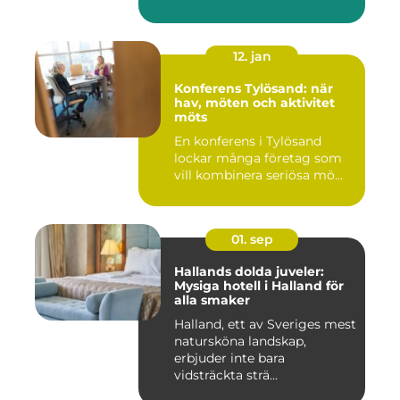
12. jan
Konferens Tylösand: när
hav, möten och aktivitet
möts
En konferens i Tylösand
lockar många företag som
vill kombinera seriösa mö...
01. sep
Hallands dolda juveler:
Mysiga hotell i Halland för
alla smaker
Halland, ett av Sveriges mest
natursköna landskap,
erbjuder inte bara
vidsträckta strä...