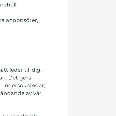
nnehåll.
ara annonsörer,
t leder till dig.
ion. Det görs
er undersökningar,
nvändande av vår