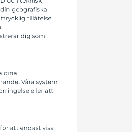
 ID och teknisk
 din geografiska
rycklig tillåtelse
h
strerar dig som
a dina
nande. Våra system
rringelse eller att
ör att endast visa