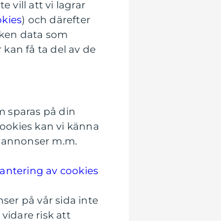
vill att vi lagrar
okies
) och därefter
lken data som
 kan få ta del av de
om sparas på din
cookies kan vi känna
ra annonser m.m.
antering av cookies
ser på vår sida inte
vidare risk att