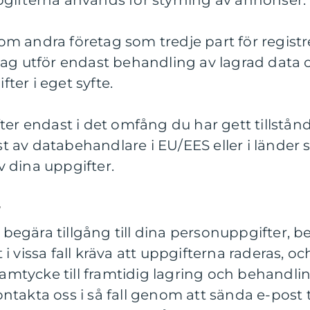
gifterna används för styrning av annonser.
m andra företag som tredje part för registr
tag utför endast behandling av lagrad data o
ter i eget syfte.
ter endast i det omfång du har gett tillstånd t
 av databehandlare i EU/EES eller i länder
 dina uppgifter.
r
tt begära tillgång till dina personuppgifter, b
i vissa fall kräva att uppgifterna raderas, 
 samtycke till framtidig lagring och behandli
takta oss i så fall genom att sända e-post ti