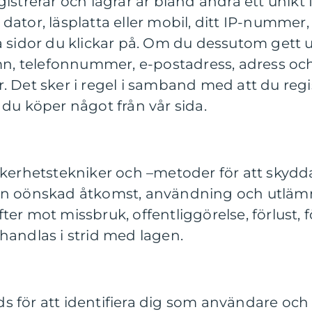
istrerar och lagrar är bland andra ett unikt
dator, läsplatta eller mobil, ditt IP-nummer,
 sidor du klickar på. Om du dessutom gett utt
amn, telefonnummer, e-postadress, adress oc
. Det sker i regel i samband med att du regi
 du köper något från vår sida.
äkerhetstekniker och –metoder för att skydd
ån oönskad åtkomst, användning och utläm
er mot missbruk, offentliggörelse, förlust, fö
handlas i strid med lagen.
 för att identifiera dig som användare och f