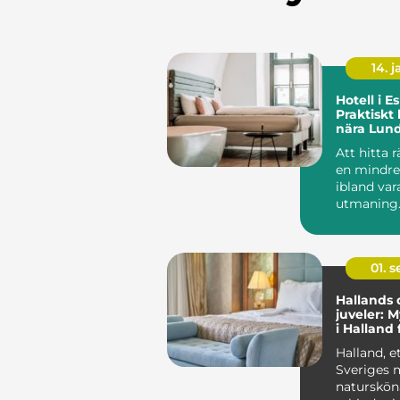
14. 
Hotell i Es
Praktiskt
nära Lun
och hela
Att hitta 
en mindre
ibland var
utmaning.
kombinera 
01. 
Hallands 
juveler: M
i Halland 
smaker
Halland, e
Sveriges 
naturskön