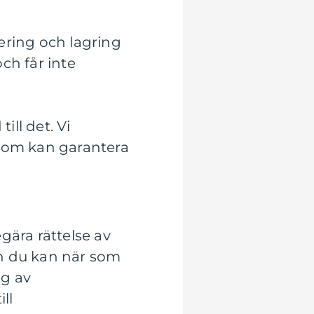
ering och lagring
ch får inte
ill det. Vi
 som kan garantera
egära rättelse av
och du kan när som
ng av
ll