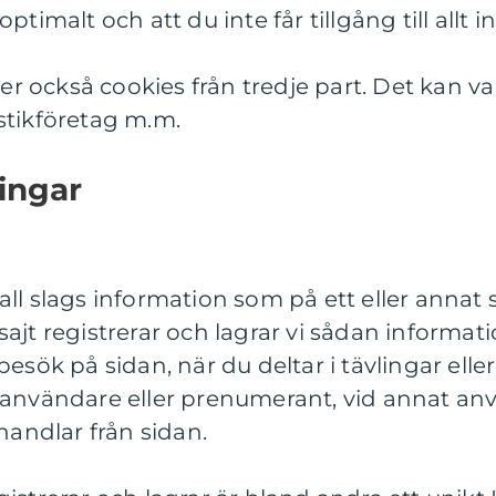
ptimalt och att du inte får tillgång till allt i
 också cookies från tredje part. Det kan v
stikföretag m.m.
ingar
ll slags information som på ett eller annat sät
ajt registrerar och lagrar vi sådan informat
besök på sidan, när du deltar i tävlingar ell
m användare eller prenumerant, vid annat a
 handlar från sidan.