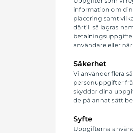
Uppgifter som vi reg
information om din 
placering samt vilka
därtill så lagras n
betalningsuppgifter
användare eller när
Säkerhet
Vi använder flera s
personuppgifter fr
skyddar dina uppgift
de på annat sätt be
Syfte
Uppgifterna används