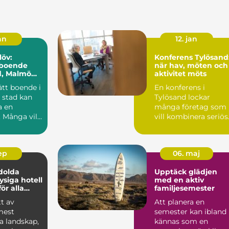
jan
12. jan
löv:
Konferens Tylösand
 boende
när hav, möten och
d, Malmö
aktivitet möts
 Skåne
rätt boende i
En konferens i
 stad kan
Tylösand lockar
a en
många företag som
 Många vill
vill kombinera seriös
...
mö...
sep
06. maj
dolda
Upptäck glädjen
ysiga hotell
med en aktiv
för alla
familjesemester
tt av
Att planera en
mest
semester kan ibland
a landskap,
kännas som en