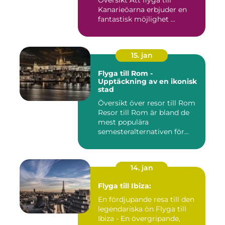
Kanarieöarna erbjuder en
fantastisk möjlighet ...
15. jan
Flyga till Rom -
Upptäckning av en ikonisk
stad
Översikt över resor till Rom
Resor till Rom är bland de
mest populära
semesteralternativen för
resen...
14. jan
Flyga till Ibiza:
En fördjupande resa till den
legendariska ön Flyga till
Ibiza - En övergripande,