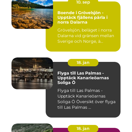
10. sep
Boende i Grövelsjön -
Upptäck fjällens pärla i
norra Dalarna
Grövelsjön, beläget i norra
Dalarna vid gränsen mellan
Sverige och Norge, ä...
18. jan
Flyga till Las Palmas -
Upptäck Kanarieöarnas
Soliga Ö
Flyga till Las Palmas -
Upptäck Kanarieöarnas
Soliga Ö Översikt över flyga
till Las Palmas ...
18. jan