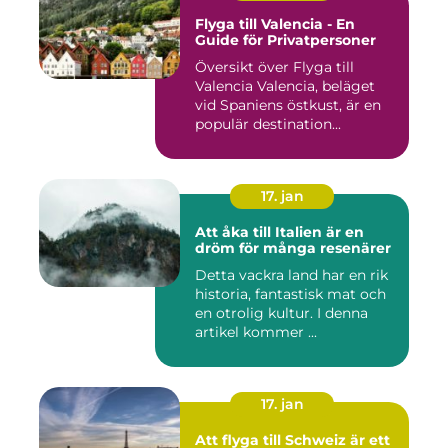
Flyga till Valencia - En
Guide för Privatpersoner
Översikt över Flyga till
Valencia Valencia, beläget
vid Spaniens östkust, är en
populär destination...
17. jan
Att åka till Italien är en
dröm för många resenärer
Detta vackra land har en rik
historia, fantastisk mat och
en otrolig kultur. I denna
artikel kommer ...
17. jan
Att flyga till Schweiz är ett