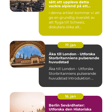
sätt att uppleva detta
vackra alpland på ett
bekvämt och effektivt sätt
I denna artikel kommer vi att
ge en grundlig översikt av
att flyga till Schweiz,
diskutera olika alt...
17. jan
Åka till London - Utforska
Storbritanniens pulserande
huvudstad
Åka till London - Utforska
Storbritanniens pulserande
huvudstad Introduktion ...
16. jan
Berlin Sevärdheter:
Utforska den Historiska