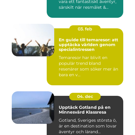
vara ett fantastiskt äventyr,
särskilt när resmålet &...
03. feb
En guide till temaresor: att
upptäcka världen genom
specialintressen
Temaresor har blivit en
populär trend bland
resenärer som söker mer än
bara en v...
04. dec
Upptäck Gotland på en
Minnesvärd Klassresa
Gotland, Sveriges största ö,
är en destination som lovar
äventyr och lärand...