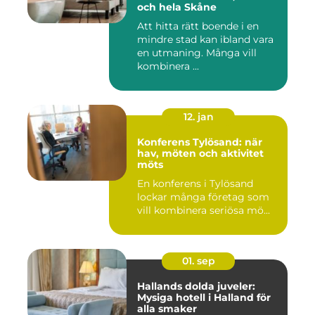
och hela Skåne
Att hitta rätt boende i en
mindre stad kan ibland vara
en utmaning. Många vill
kombinera ...
12. jan
Konferens Tylösand: när
hav, möten och aktivitet
möts
En konferens i Tylösand
lockar många företag som
vill kombinera seriösa mö...
01. sep
Hallands dolda juveler:
Mysiga hotell i Halland för
alla smaker