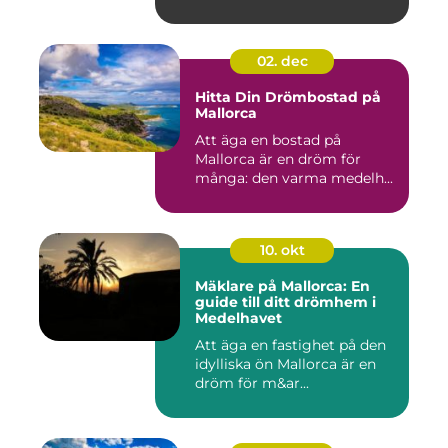
02. dec
Hitta Din Drömbostad på
Mallorca
Att äga en bostad på
Mallorca är en dröm för
många: den varma medelh...
10. okt
Mäklare på Mallorca: En
guide till ditt drömhem i
Medelhavet
Att äga en fastighet på den
idylliska ön Mallorca är en
dröm för m&ar...