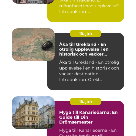
mångfacetterad upplevelse"
Introduktion: ...
15. jan
Åka till Grekland - En
otrolig upplevelse i en
historisk och vacker
destination
Åka till Grekland - En otrolig
upplevelse i en historisk och
vacker destination
Introduktion: Grekl...
15. jan
Flyga till Kanarieöarna: En
Guide till Din
Drömsemester
Flyga till Kanarieöarna - En
Översikt Att flyga till