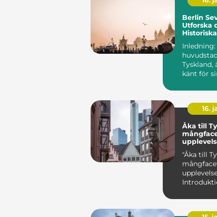
16. j
Berlin Se
Utforska 
Historisk
Inledning:
huvudstad
Tyskland, 
känt för si
historia o
utan ...
16. j
Åka till T
mångface
upplevels
"Åka till T
mångface
upplevelse