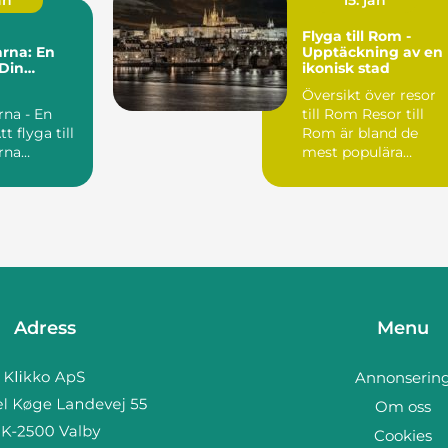
an
15. jan
Flyga till Rom -
rna: En
Upptäckning av en
 Din
ikonisk stad
ester
Översikt över resor
rna - En
till Rom Resor till
Rom är bland de
rna
mest populära
n fantastisk
semesteralternative
..
för resen...
Adress
Menu
Annonserin
Om oss
Cookies