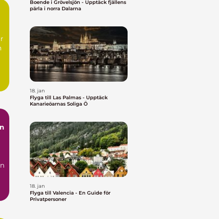
Boende i Grövelsjön - Upptäck fjällens
pärla i norra Dalarna
h
18. jan
Flyga till Las Palmas - Upptäck
Kanarieöarnas Soliga Ö
En
en
18. jan
Flyga till Valencia - En Guide för
Privatpersoner