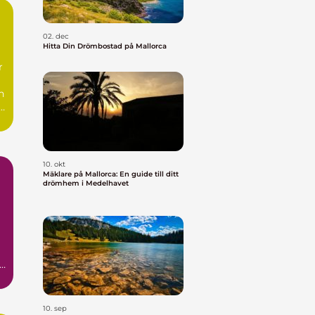
02. dec
Hitta Din Drömbostad på Mallorca
r
n
a
10. okt
Mäklare på Mallorca: En guide till ditt
drömhem i Medelhavet
ad
10. sep