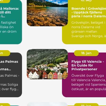
okt
10. sep
å Mallorca:
Boende i Grövelsjö
ill ditt
- Upptäck fjällens
 i
pärla i norra Dalarn
et
 fastighet
Grövelsjön, beläget i
lliska ön
norra Dalarna vid
är en dröm
gränsen mellan
Sverige och Norge, ä.
an
18. jan
 Las Palmas
Flyga till Valencia -
En Guide för
arnas
Privatpersoner
 Las Palmas -
Översikt över Flyga
till Valencia Valencia,
rnas Soliga
beläget vid Spaniens
östkust, är en populä
till Las Palmas ...
destination...