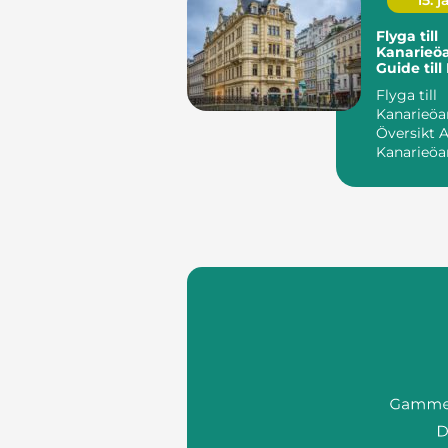
15. j
Flyga till
Kanarieöa
Guide till
Drömsem
Flyga till
Kanarieöa
Översikt Att flyga till
Kanarieöa
erbjuder e
möjlighet .