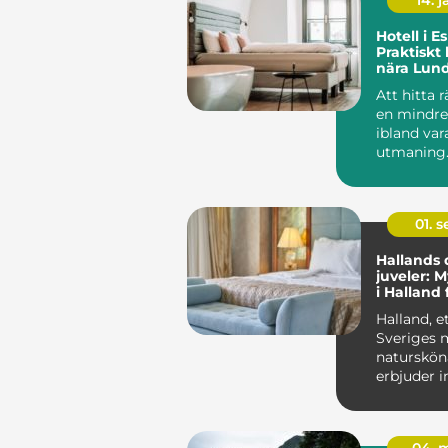
14. 
Hotell i Es
Praktiskt
nära Lun
och hela
Att hitta 
en mindre
ibland var
utmaning.
kombinera 
01. 
Hallands 
juveler: M
i Halland 
smaker
Halland, e
Sveriges 
naturskön
erbjuder i
vidsträckta