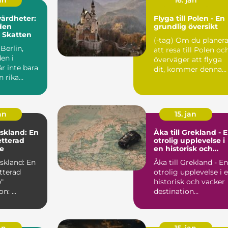
an
16. jan
värdheter:
Flyga till Polen - En
den
grundlig översikt
a Skatten
(-tag) Om du planerar
 Berlin,
att resa till Polen oc
en i
överväger att flyga
är inte bara
dit, kommer denna
n rika
artikel att ge ...
ch kultur,
an
15. jan
yskland: En
Åka till Grekland - 
tterad
otrolig upplevelse i
e
en historisk och
vacker destination
yskland: En
Åka till Grekland - En
tterad
otrolig upplevelse i 
"
historisk och vacker
Introduktion: ...
destination
Introduktion: Grekl...