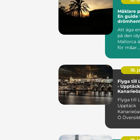
10. 
Mäklare p
En guide t
drömhem
Medelhav
Att äga en
på den idy
Mallorca 
för m&ar...
18. j
Flyga till
- Upptäck
Kanarieö
Soliga Ö
Flyga till
Upptäck
Kanarieöa
Ö Översikt över flyga