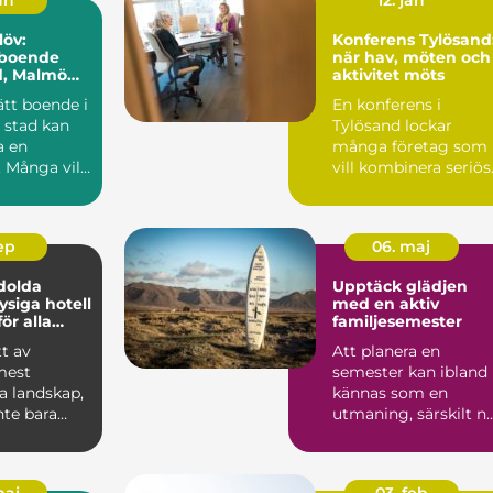
jan
12. jan
löv:
Konferens Tylösand
 boende
när hav, möten och
d, Malmö
aktivitet möts
 Skåne
rätt boende i
En konferens i
 stad kan
Tylösand lockar
a en
många företag som
 Många vill
vill kombinera seriös
...
mö...
sep
06. maj
dolda
Upptäck glädjen
ysiga hotell
med en aktiv
för alla
familjesemester
tt av
Att planera en
mest
semester kan ibland
a landskap,
kännas som en
nte bara
utmaning, särskilt n
 strä...
man förs...