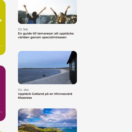
n
a
03. feb
En guide till temaresor: att upptäcka
världen genom specialintressen
..
04. dec
Upptäck Gotland på en Minnesvärd
Klassresa
r