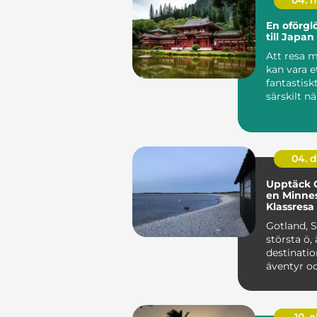
04. 
En oförgl
till Japa
Att resa 
kan vara e
fantastisk
särskilt n
&...
04. 
Upptäck 
en Minne
Klassresa
Gotland, 
största ö, 
destinati
äventyr oc