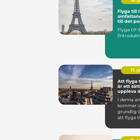
18. j
Flyga till 
omfattan
till det p
resmålet
Flyga till I
17. j
Att flyga 
är ett sätt
uppleva d
vackra al
I denna ar
ett bekv
kommer vi
effektivt 
grundlig ö
att flyga t
diskutera ol