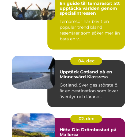
En guide till temaresor: att
upptäcka världen genom
specialintressen
Temaresor har blivit en
populär trend bland
resenärer som söker mer än
bara en v...
04. dec
Upptäck Gotland på en
Minnesvärd Klassresa
Gotland, Sveriges största ö,
är en destination som lovar
äventyr och lärand...
02. dec
Hitta Din Drömbostad på
Mallorca