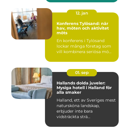
12. jan
Konferens Tylösand: när
hav, möten och aktivitet
möts
En konferens i Tylösand
lockar många företag som
vill kombinera seriösa mö...
01. sep
Hallands dolda juveler:
Mysiga hotell i Halland för
alla smaker
Halland, ett av Sveriges mest
natursköna landskap,
erbjuder inte bara
vidsträckta strä...