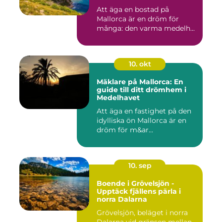
Att äga en bostad på
Mallorca är en dröm för
många: den varma medelh...
10. okt
Mäklare på Mallorca: En
guide till ditt drömhem i
Medelhavet
Att äga en fastighet på den
idylliska ön Mallorca är en
dröm för m&ar...
10. sep
Boende i Grövelsjön -
Upptäck fjällens pärla i
norra Dalarna
Grövelsjön, beläget i norra