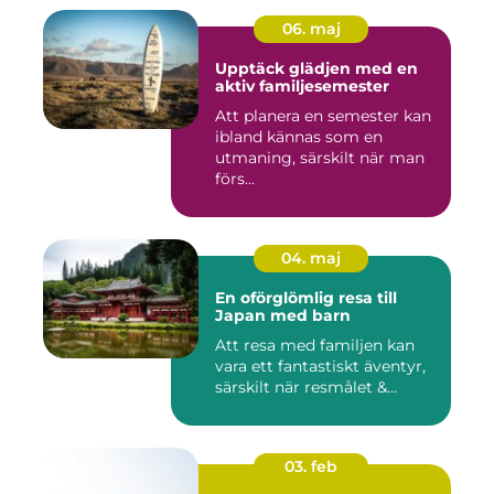
06. maj
Upptäck glädjen med en
aktiv familjesemester
Att planera en semester kan
ibland kännas som en
utmaning, särskilt när man
förs...
04. maj
En oförglömlig resa till
Japan med barn
Att resa med familjen kan
vara ett fantastiskt äventyr,
särskilt när resmålet &...
03. feb