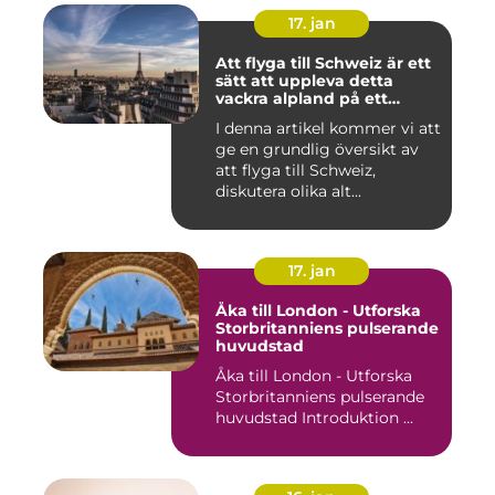
17. jan
Att flyga till Schweiz är ett
sätt att uppleva detta
vackra alpland på ett
bekvämt och effektivt sätt
I denna artikel kommer vi att
ge en grundlig översikt av
att flyga till Schweiz,
diskutera olika alt...
17. jan
Åka till London - Utforska
Storbritanniens pulserande
huvudstad
Åka till London - Utforska
Storbritanniens pulserande
huvudstad Introduktion ...