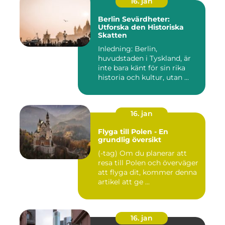
16. jan
Berlin Sevärdheter:
Utforska den Historiska
Skatten
Inledning: Berlin,
huvudstaden i Tyskland, är
inte bara känt för sin rika
historia och kultur, utan ...
16. jan
Flyga till Polen - En
grundlig översikt
(-tag) Om du planerar att
resa till Polen och överväger
att flyga dit, kommer denna
artikel att ge ...
16. jan