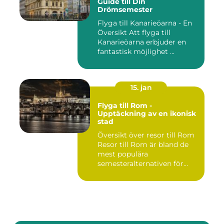
Guide till Din
Drömsemester
Flyga till Kanarieöarna - En
Översikt Att flyga till
Kanarieöarna erbjuder en
fantastisk möjlighet ...
15. jan
Flyga till Rom -
Upptäckning av en ikonisk
stad
Översikt över resor till Rom
Resor till Rom är bland de
mest populära
semesteralternativen för
resen...