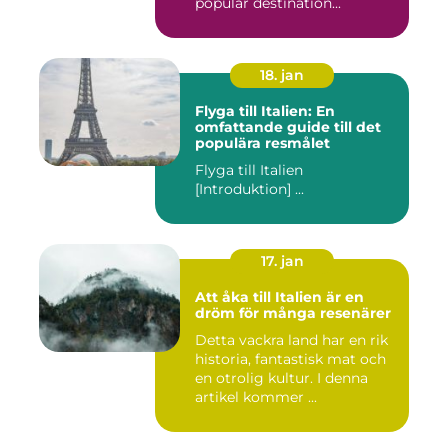
populär destination...
18. jan
Flyga till Italien: En
omfattande guide till det
populära resmålet
Flyga till Italien
[Introduktion] ...
17. jan
Att åka till Italien är en
dröm för många resenärer
Detta vackra land har en rik
historia, fantastisk mat och
en otrolig kultur. I denna
artikel kommer ...