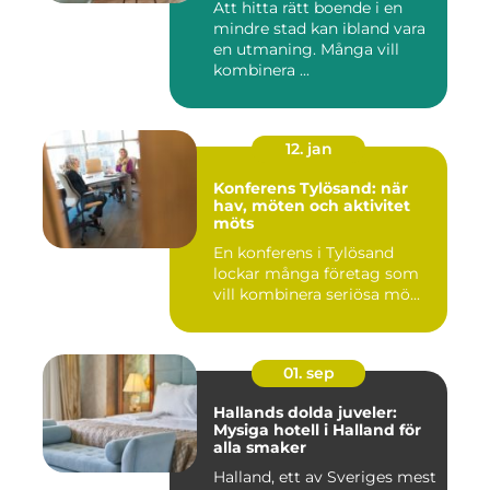
Att hitta rätt boende i en
mindre stad kan ibland vara
en utmaning. Många vill
kombinera ...
12. jan
Konferens Tylösand: när
hav, möten och aktivitet
möts
En konferens i Tylösand
lockar många företag som
vill kombinera seriösa mö...
01. sep
Hallands dolda juveler:
Mysiga hotell i Halland för
alla smaker
Halland, ett av Sveriges mest