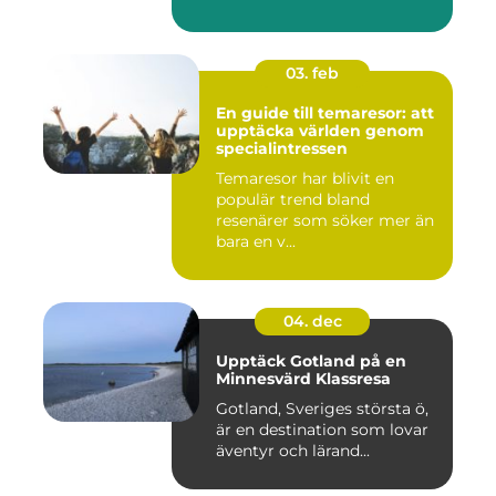
03. feb
En guide till temaresor: att
upptäcka världen genom
specialintressen
Temaresor har blivit en
populär trend bland
resenärer som söker mer än
bara en v...
04. dec
Upptäck Gotland på en
Minnesvärd Klassresa
Gotland, Sveriges största ö,
är en destination som lovar
äventyr och lärand...