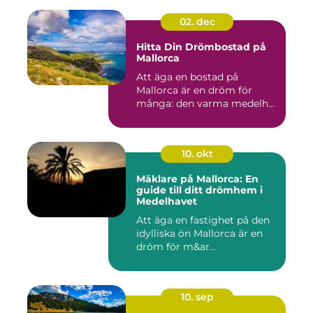
02. dec
Hitta Din Drömbostad på
Mallorca
Att äga en bostad på
Mallorca är en dröm för
många: den varma medelh...
10. okt
Mäklare på Mallorca: En
guide till ditt drömhem i
Medelhavet
Att äga en fastighet på den
idylliska ön Mallorca är en
dröm för m&ar...
10. sep