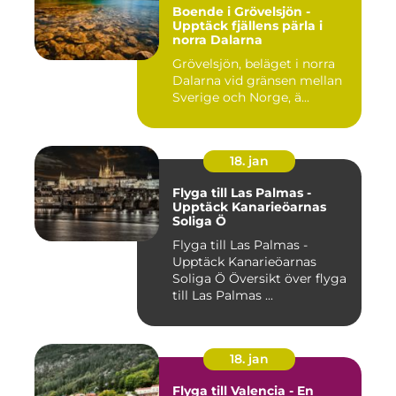
Boende i Grövelsjön -
Upptäck fjällens pärla i
norra Dalarna
Grövelsjön, beläget i norra
Dalarna vid gränsen mellan
Sverige och Norge, ä...
18. jan
Flyga till Las Palmas -
Upptäck Kanarieöarnas
Soliga Ö
Flyga till Las Palmas -
Upptäck Kanarieöarnas
Soliga Ö Översikt över flyga
till Las Palmas ...
18. jan
Flyga till Valencia - En