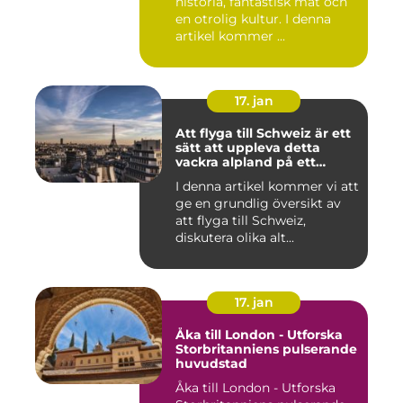
historia, fantastisk mat och
en otrolig kultur. I denna
artikel kommer ...
17. jan
Att flyga till Schweiz är ett
sätt att uppleva detta
vackra alpland på ett
bekvämt och effektivt sätt
I denna artikel kommer vi att
ge en grundlig översikt av
att flyga till Schweiz,
diskutera olika alt...
17. jan
Åka till London - Utforska
Storbritanniens pulserande
huvudstad
Åka till London - Utforska