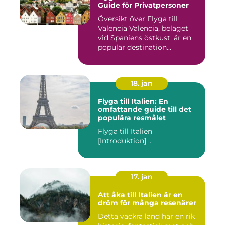
Guide för Privatpersoner
Översikt över Flyga till
Valencia Valencia, beläget
vid Spaniens östkust, är en
populär destination...
18. jan
Flyga till Italien: En
omfattande guide till det
populära resmålet
Flyga till Italien
[Introduktion] ...
17. jan
Att åka till Italien är en
dröm för många resenärer
Detta vackra land har en rik