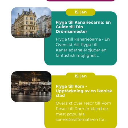
15. jan
Flyga till Kanarieöarna: En
Guide till Din
Drömsemester
Flyga till Kanarieöarna - En
Översikt Att flyga till
Kanarieöarna erbjuder en
fantastisk möjlighet ...
15. jan
Flyga till Rom -
Upptäckning av en ikonisk
stad
Översikt över resor till Rom
Resor till Rom är bland de
mest populära
semesteralternativen för
resen...