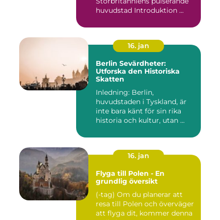
Storbritanniens pulserande
huvudstad Introduktion ...
16. jan
Berlin Sevärdheter:
Utforska den Historiska
Skatten
Inledning: Berlin,
huvudstaden i Tyskland, är
inte bara känt för sin rika
historia och kultur, utan ...
16. jan
Flyga till Polen - En
grundlig översikt
(-tag) Om du planerar att
resa till Polen och överväger
att flyga dit, kommer denna