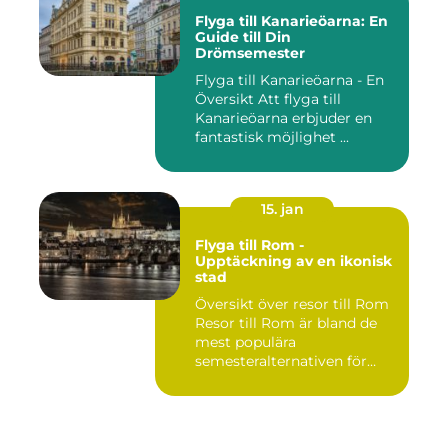
Flyga till Kanarieöarna: En
Guide till Din
Drömsemester
Flyga till Kanarieöarna - En
Översikt Att flyga till
Kanarieöarna erbjuder en
fantastisk möjlighet ...
15. jan
Flyga till Rom -
Upptäckning av en ikonisk
stad
Översikt över resor till Rom
Resor till Rom är bland de
mest populära
semesteralternativen för
resen...