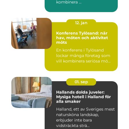
kombinera ...
12. jan
Konferens Tylösand: när
hav, möten och aktivitet
möts
En konferens i Tylösand
lockar många företag som
vill kombinera seriösa mö...
01. sep
Hallands dolda juveler:
Mysiga hotell i Halland för
alla smaker
Halland, ett av Sveriges mest
natursköna landskap,
erbjuder inte bara
vidsträckta strä...