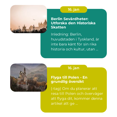
16. jan
Berlin Sevärdheter:
Utforska den Historiska
Skatten
Inledning: Berlin,
huvudstaden i Tyskland, är
inte bara känt för sin rika
historia och kultur, utan ...
16. jan
Flyga till Polen - En
grundlig översikt
(-tag) Om du planerar att
resa till Polen och överväger
att flyga dit, kommer denna
artikel att ge ...