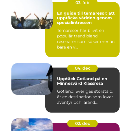
03. feb
En guide till temaresor: att
upptäcka världen genom
specialintressen
Temaresor har blivit en
populär trend bland
resenärer som söker mer än
bara en v...
04. dec
Upptäck Gotland på en
Minnesvärd Klassresa
Gotland, Sveriges största ö,
är en destination som lovar
äventyr och lärand...
02. dec