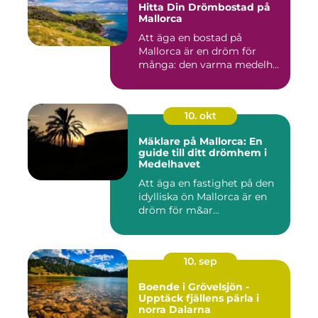
Hitta Din Drömbostad på
Mallorca
Att äga en bostad på
Mallorca är en dröm för
många: den varma medelh...
10. okt
Mäklare på Mallorca: En
guide till ditt drömhem i
Medelhavet
Att äga en fastighet på den
idylliska ön Mallorca är en
dröm för m&ar...
10. sep
Boende i Grövelsjön -
Upptäck fjällens pärla i
norra Dalarna