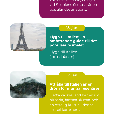
vid Spaniens östkust, är en
populär destination...
18. jan
Flyga till Italien: En
omfattande guide till det
populära resmålet
Flyga till Italien
[Introduktion] ...
17. jan
Att åka till Italien är en
dröm för många resenärer
Detta vackra land har en rik
historia, fantastisk mat och
en otrolig kultur. I denna
artikel kommer ...