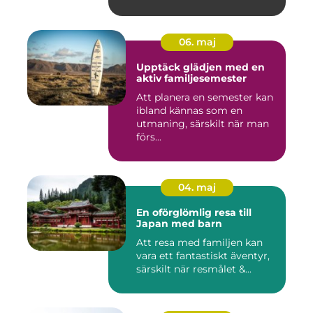
06. maj
Upptäck glädjen med en
aktiv familjesemester
Att planera en semester kan
ibland kännas som en
utmaning, särskilt när man
förs...
04. maj
En oförglömlig resa till
Japan med barn
Att resa med familjen kan
vara ett fantastiskt äventyr,
särskilt när resmålet &...