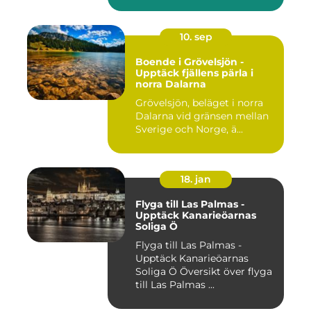
10. sep
Boende i Grövelsjön -
Upptäck fjällens pärla i
norra Dalarna
Grövelsjön, beläget i norra
Dalarna vid gränsen mellan
Sverige och Norge, ä...
18. jan
Flyga till Las Palmas -
Upptäck Kanarieöarnas
Soliga Ö
Flyga till Las Palmas -
Upptäck Kanarieöarnas
Soliga Ö Översikt över flyga
till Las Palmas ...