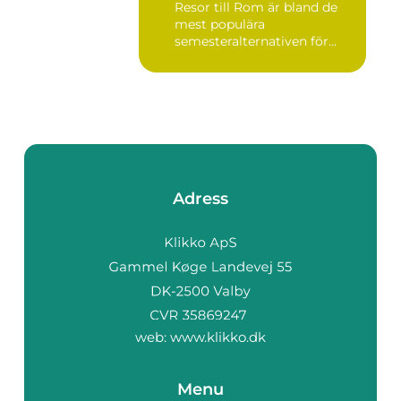
Resor till Rom är bland de
mest populära
semesteralternativen för
resen...
Adress
web:
www.klikko.dk
Menu