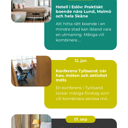
Hotell i Eslöv: Praktiskt
boende nära Lund, Malmö
och hela Skåne
Att hitta rätt boende i en
mindre stad kan ibland vara
en utmaning. Många vill
kombinera ...
12. jan
Konferens Tylösand: när
hav, möten och aktivitet
möts
En konferens i Tylösand
lockar många företag som
vill kombinera seriösa mö...
01. sep