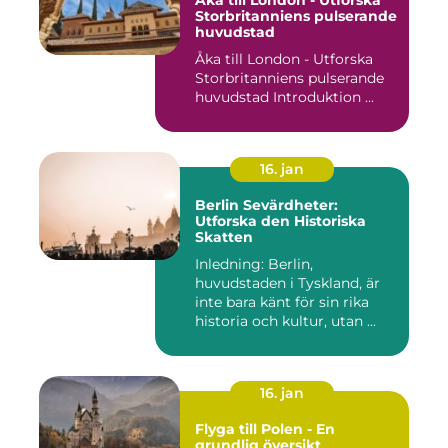
Åka till London - Utforska
Storbritanniens pulserande
huvudstad
Åka till London - Utforska
Storbritanniens pulserande
huvudstad Introduktion ...
16. jan
Berlin Sevärdheter:
Utforska den Historiska
Skatten
Inledning: Berlin,
huvudstaden i Tyskland, är
inte bara känt för sin rika
historia och kultur, utan ...
16. jan
Flyga till Polen - En
grundlig översikt