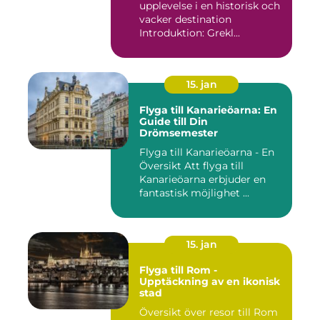
upplevelse i en historisk och
vacker destination
Introduktion: Grekl...
15. jan
Flyga till Kanarieöarna: En
Guide till Din
Drömsemester
Flyga till Kanarieöarna - En
Översikt Att flyga till
Kanarieöarna erbjuder en
fantastisk möjlighet ...
15. jan
Flyga till Rom -
Upptäckning av en ikonisk
stad
Översikt över resor till Rom