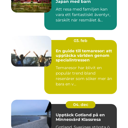
Japan med barn
Att resa med familjen kan
vara ett fantastiskt äventyr,
särskilt när resmålet &...
03. feb
En guide till temaresor: att
upptäcka världen genom
specialintressen
Temaresor har blivit en
populär trend bland
resenärer som söker mer än
bara en v...
04. dec
Upptäck Gotland på en
Minnesvärd Klassresa
Gotland, Sveriges största ö,