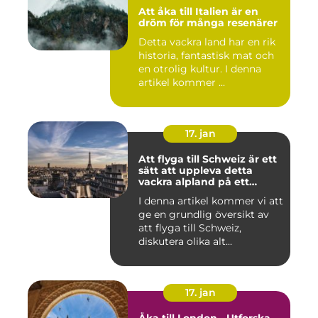
Att åka till Italien är en
dröm för många resenärer
Detta vackra land har en rik
historia, fantastisk mat och
en otrolig kultur. I denna
artikel kommer ...
17. jan
Att flyga till Schweiz är ett
sätt att uppleva detta
vackra alpland på ett
bekvämt och effektivt sätt
I denna artikel kommer vi att
ge en grundlig översikt av
att flyga till Schweiz,
diskutera olika alt...
17. jan