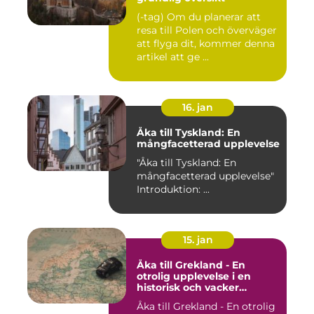
(-tag) Om du planerar att
resa till Polen och överväger
att flyga dit, kommer denna
artikel att ge ...
16. jan
Åka till Tyskland: En
mångfacetterad upplevelse
"Åka till Tyskland: En
mångfacetterad upplevelse"
Introduktion: ...
15. jan
Åka till Grekland - En
otrolig upplevelse i en
historisk och vacker
destination
Åka till Grekland - En otrolig