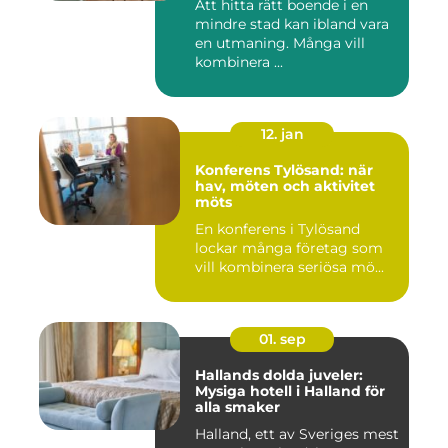
Att hitta rätt boende i en
mindre stad kan ibland vara
en utmaning. Många vill
kombinera ...
12. jan
Konferens Tylösand: när
hav, möten och aktivitet
möts
En konferens i Tylösand
lockar många företag som
vill kombinera seriösa mö...
01. sep
Hallands dolda juveler:
Mysiga hotell i Halland för
alla smaker
Halland, ett av Sveriges mest