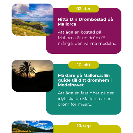
02. dec
Hitta Din Drömbostad på
Mallorca
Att äga en bostad på
Mallorca är en dröm för
många: den varma medelh...
10. okt
Mäklare på Mallorca: En
guide till ditt drömhem i
Medelhavet
Att äga en fastighet på den
idylliska ön Mallorca är en
dröm för m&ar...
10. sep