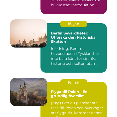
huvudstad Introduktion ...
16. jan
Berlin Sevärdheter:
Utforska den Historiska
Skatten
Inledning: Berlin,
huvudstaden i Tyskland, är
inte bara känt för sin rika
historia och kultur, utan ...
16. jan
Flyga till Polen - En
grundlig översikt
(-tag) Om du planerar att
resa till Polen och överväger
att flyga dit, kommer denna