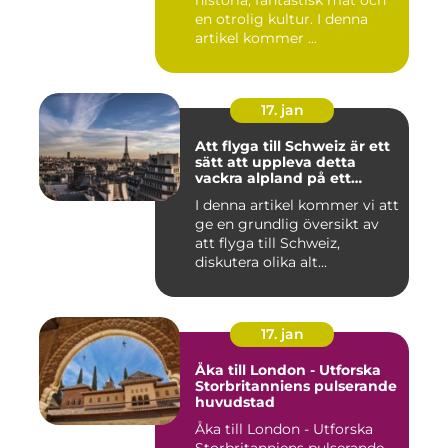
en otrolig kultur. I denna
artikel kommer ...
17. jan
Att flyga till Schweiz är ett
sätt att uppleva detta
vackra alpland på ett
bekvämt och effektivt sätt
I denna artikel kommer vi att
ge en grundlig översikt av
att flyga till Schweiz,
diskutera olika alt...
17. jan
Åka till London - Utforska
Storbritanniens pulserande
huvudstad
Åka till London - Utforska
Storbritanniens pulserande