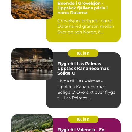
Boende i Grövelsjön -
Upptäck fjällens pärla i
norra Dalarna
Grövelsjön, beläget i norra
Dalarna vid gränsen mellan
Sverige och Norge, ä...
18. jan
Flyga till Las Palmas -
Upptäck Kanarieöarnas
Soliga Ö
Flyga till Las Palmas -
Upptäck Kanarieöarnas
Soliga Ö Översikt över flyga
till Las Palmas ...
18. jan
Flyga till Valencia - En