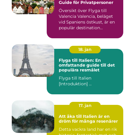
Guide för Privatpersoner
Översikt över Flyga till
Valencia Valencia, beläget
vid Spaniens östkust, är en
populär destination...
18. jan
Flyga till Italien: En
omfattande guide till det
populära resmålet
Flyga till Italien
[Introduktion] ...
17. jan
Att åka till Italien är en
dröm för många resenärer
Detta vackra land har en rik
historia, fantastisk mat och