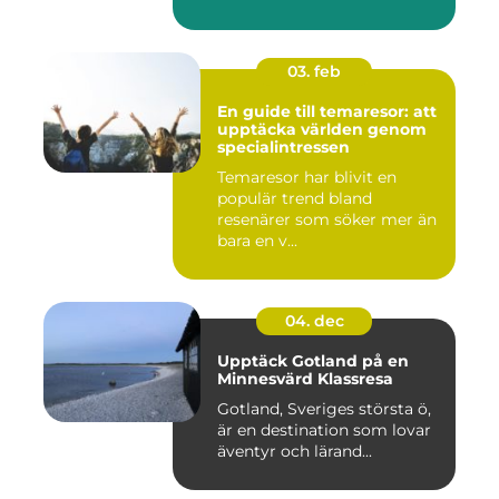
03. feb
En guide till temaresor: att
upptäcka världen genom
specialintressen
Temaresor har blivit en
populär trend bland
resenärer som söker mer än
bara en v...
04. dec
Upptäck Gotland på en
Minnesvärd Klassresa
Gotland, Sveriges största ö,
är en destination som lovar
äventyr och lärand...