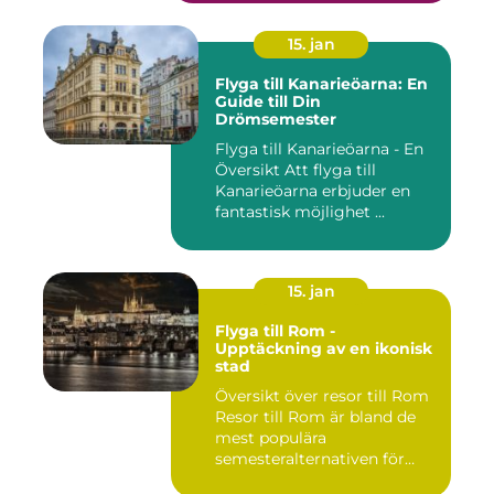
15. jan
Flyga till Kanarieöarna: En
Guide till Din
Drömsemester
Flyga till Kanarieöarna - En
Översikt Att flyga till
Kanarieöarna erbjuder en
fantastisk möjlighet ...
15. jan
Flyga till Rom -
Upptäckning av en ikonisk
stad
Översikt över resor till Rom
Resor till Rom är bland de
mest populära
semesteralternativen för
resen...