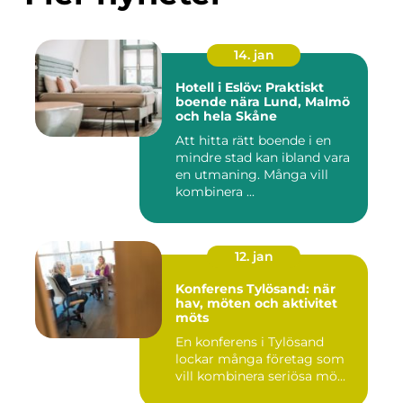
14. jan
Hotell i Eslöv: Praktiskt
boende nära Lund, Malmö
och hela Skåne
Att hitta rätt boende i en
mindre stad kan ibland vara
en utmaning. Många vill
kombinera ...
12. jan
Konferens Tylösand: när
hav, möten och aktivitet
möts
En konferens i Tylösand
lockar många företag som
vill kombinera seriösa mö...