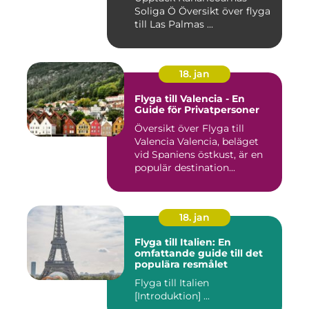
Soliga Ö Översikt över flyga
till Las Palmas ...
18. jan
Flyga till Valencia - En
Guide för Privatpersoner
Översikt över Flyga till
Valencia Valencia, beläget
vid Spaniens östkust, är en
populär destination...
18. jan
Flyga till Italien: En
omfattande guide till det
populära resmålet
Flyga till Italien
[Introduktion] ...