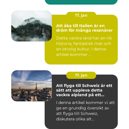
17. jan
Att åka till Italien är en
dröm för många resenärer
Detta vackra land har en rik
historia, fantastisk mat och
en otrolig kultur. I denna
artikel kommer ...
17. jan
Att flyga till Schweiz är ett
sätt att uppleva detta
vackra alpland på ett
bekvämt och effektivt sätt
I denna artikel kommer vi att
ge en grundlig översikt av
att flyga till Schweiz,
diskutera olika alt...