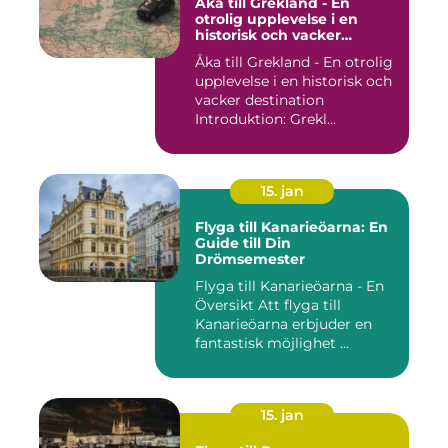
Åka till Grekland - En
otrolig upplevelse i en
historisk och vacker
destination
Åka till Grekland - En otrolig
upplevelse i en historisk och
vacker destination
Introduktion: Grekl...
15. jan
Flyga till Kanarieöarna: En
Guide till Din
Drömsemester
Flyga till Kanarieöarna - En
Översikt Att flyga till
Kanarieöarna erbjuder en
fantastisk möjlighet ...
15. jan