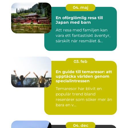
04. maj
En oförglömlig resa till
Japan med barn
Att resa med familjen kan
vara ett fantastiskt äventyr,
särskilt när resmålet &...
03. feb
En guide till temaresor: att
upptäcka världen genom
specialintressen
Temaresor har blivit en
populär trend bland
resenärer som söker mer än
bara en v...
04. dec