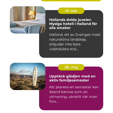
01. sep
Hallands dolda juveler:
Mysiga hotell i Halland för
alla smaker
Halland, ett av Sveriges mest
natursköna landskap,
erbjuder inte bara
vidsträckta strä...
06. maj
Upptäck glädjen med en
aktiv familjesemester
Att planera en semester kan
ibland kännas som en
utmaning, särskilt när man
förs...