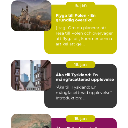
16. jan
Flyga till Polen - En
grundlig översikt
(-tag) Om du planerar att
resa till Polen och överväger
att flyga dit, kommer denna
artikel att ge ...
16. jan
Åka till Tyskland: En
mångfacetterad upplevelse
"Åka till Tyskland: En
mångfacetterad upplevelse"
Introduktion: ...
15. jan