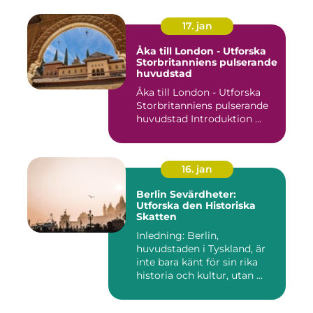
17. jan
Åka till London - Utforska
Storbritanniens pulserande
huvudstad
Åka till London - Utforska
Storbritanniens pulserande
huvudstad Introduktion ...
16. jan
Berlin Sevärdheter:
Utforska den Historiska
Skatten
Inledning: Berlin,
huvudstaden i Tyskland, är
inte bara känt för sin rika
historia och kultur, utan ...