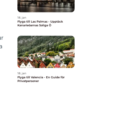
18. jan
Flyga till Las Palmas - Upptäck
Kanarieöarnas Soliga Ö
ur
a
18. jan
Flyga till Valencia - En Guide för
Privatpersoner