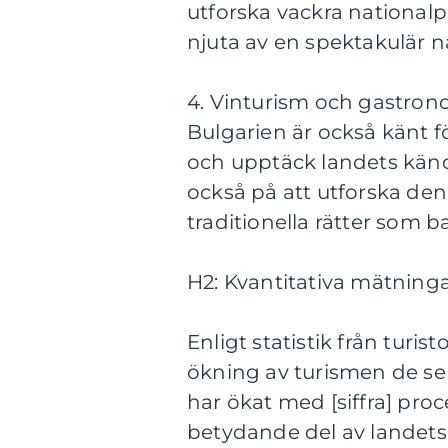
utforska vackra nationalp
njuta av en spektakulär n
4. Vinturism och gastron
Bulgarien är också känt fö
och upptäck landets känd
också på att utforska de
traditionella rätter som b
H2: Kvantitativa mätninga
Enligt statistik från turi
ökning av turismen de sen
har ökat med [siffra] proc
betydande del av landet