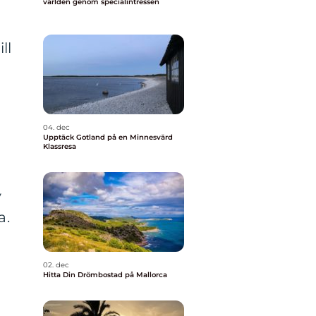
världen genom specialintressen
ll
04. dec
Upptäck Gotland på en Minnesvärd
Klassresa
v
a.
02. dec
Hitta Din Drömbostad på Mallorca