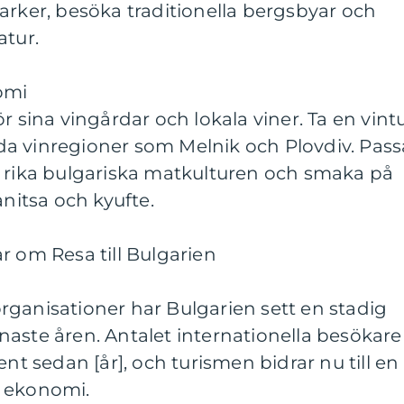
arker, besöka traditionella bergsbyar och
atur.
omi
r sina vingårdar och lokala viner. Ta en vint
a vinregioner som Melnik och Plovdiv. Pass
n rika bulgariska matkulturen och smaka på
anitsa och kyufte.
r om Resa till Bulgarien
storganisationer har Bulgarien sett en stadig
aste åren. Antalet internationella besökare
ent sedan [år], och turismen bidrar nu till en
s ekonomi.