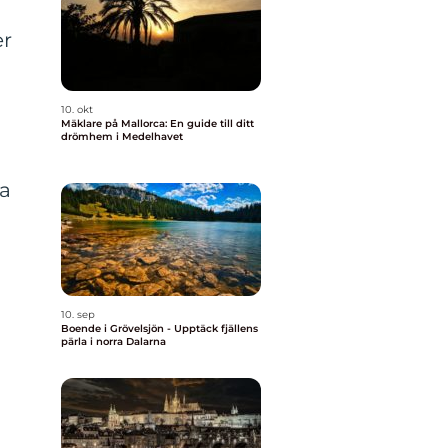
er
10. okt
Mäklare på Mallorca: En guide till ditt
drömhem i Medelhavet
la
10. sep
Boende i Grövelsjön - Upptäck fjällens
pärla i norra Dalarna