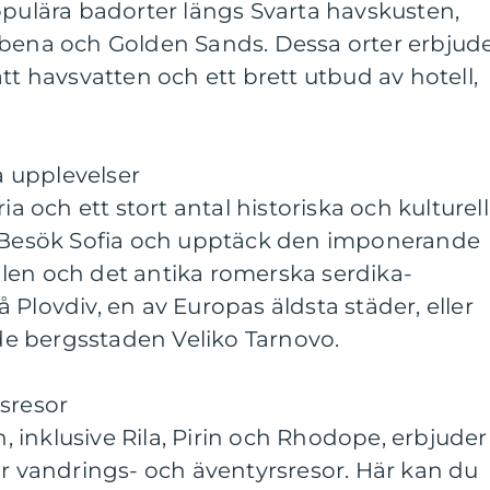
opulära badorter längs Svarta havskusten,
lbena och Golden Sands. Dessa orter erbjud
tt havsvatten och ett brett utbud av hotell,
ka upplevelser
ia och ett stort antal historiska och kulturel
. Besök Sofia och upptäck den imponerande
len och det antika romerska serdika-
 Plovdiv, en av Europas äldsta städer, eller
e bergsstaden Veliko Tarnovo.
sresor
inklusive Rila, Pirin och Rhodope, erbjuder
ör vandrings- och äventyrsresor. Här kan du