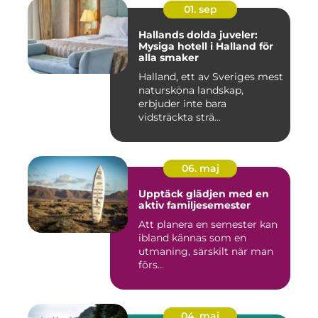
01. sep
Hallands dolda juveler:
Mysiga hotell i Halland för
alla smaker
Halland, ett av Sveriges mest
natursköna landskap,
erbjuder inte bara
vidsträckta strä...
06. maj
Upptäck glädjen med en
aktiv familjesemester
Att planera en semester kan
ibland kännas som en
utmaning, särskilt när man
förs...
04. maj