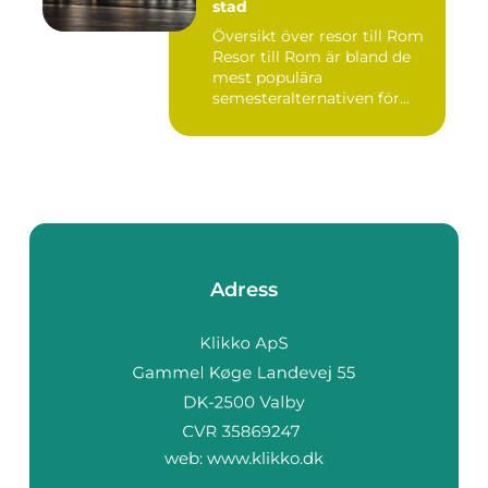
stad
Översikt över resor till Rom
Resor till Rom är bland de
mest populära
semesteralternativen för
resen...
Adress
web:
www.klikko.dk