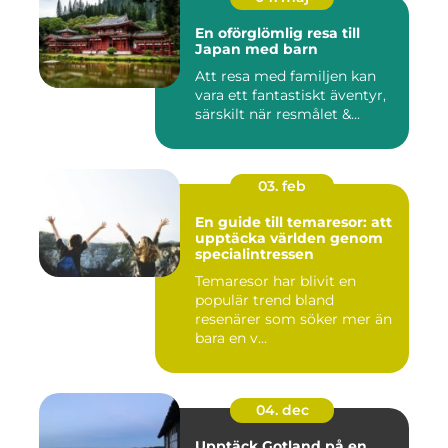
En oförglömlig resa till
Japan med barn
Att resa med familjen kan
vara ett fantastiskt äventyr,
särskilt när resmålet &...
03. feb
En guide till temaresor: att
upptäcka världen genom
specialintressen
Temaresor har blivit en
populär trend bland
resenärer som söker mer än
bara en v...
04. dec
Upptäck Gotland på en