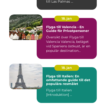
till Las Palmas ...
18. jan
Flyga till Valencia - En
Guide för Privatpersoner
Översikt över Flyga till
Valencia Valencia, beläget
vid Spaniens östkust, är en
populär destination...
18. jan
Flyga till Italien: En
omfattande guide till det
populära resmålet
Flyga till Italien
[Introduktion] ...