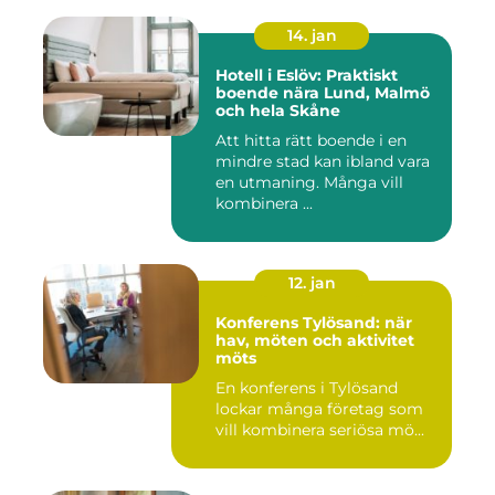
14. jan
Hotell i Eslöv: Praktiskt
boende nära Lund, Malmö
och hela Skåne
Att hitta rätt boende i en
mindre stad kan ibland vara
en utmaning. Många vill
kombinera ...
12. jan
Konferens Tylösand: när
hav, möten och aktivitet
möts
En konferens i Tylösand
lockar många företag som
vill kombinera seriösa mö...