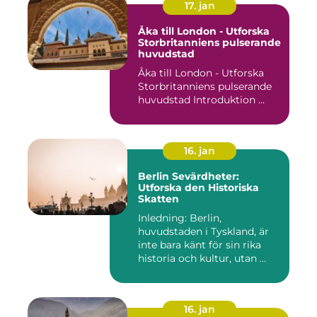
17. jan
Åka till London - Utforska
Storbritanniens pulserande
huvudstad
Åka till London - Utforska
Storbritanniens pulserande
huvudstad Introduktion ...
16. jan
Berlin Sevärdheter:
Utforska den Historiska
Skatten
Inledning: Berlin,
huvudstaden i Tyskland, är
inte bara känt för sin rika
historia och kultur, utan ...
16. jan