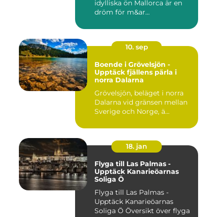
idylliska ön Mallorca är en
dröm för m&ar...
10. sep
Boende i Grövelsjön -
Upptäck fjällens pärla i
norra Dalarna
Grövelsjön, beläget i norra
Dalarna vid gränsen mellan
Sverige och Norge, ä...
18. jan
Flyga till Las Palmas -
Upptäck Kanarieöarnas
Soliga Ö
Flyga till Las Palmas -
Upptäck Kanarieöarnas
Soliga Ö Översikt över flyga