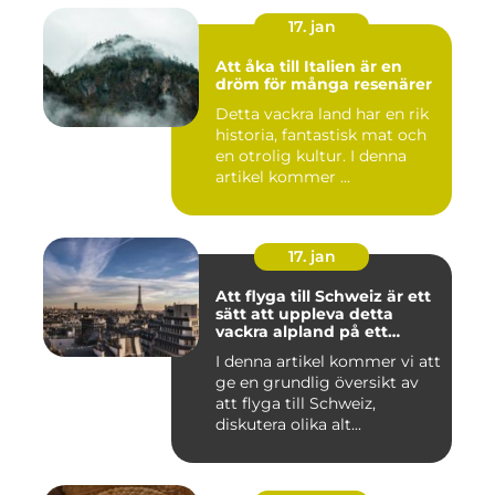
17. jan
Att åka till Italien är en
dröm för många resenärer
Detta vackra land har en rik
historia, fantastisk mat och
en otrolig kultur. I denna
artikel kommer ...
17. jan
Att flyga till Schweiz är ett
sätt att uppleva detta
vackra alpland på ett
bekvämt och effektivt sätt
I denna artikel kommer vi att
ge en grundlig översikt av
att flyga till Schweiz,
diskutera olika alt...