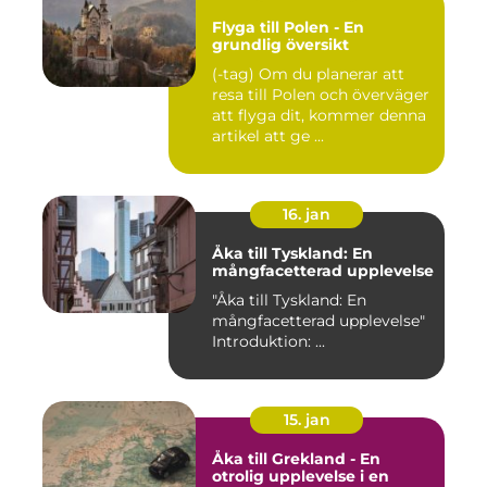
Flyga till Polen - En
grundlig översikt
(-tag) Om du planerar att
resa till Polen och överväger
att flyga dit, kommer denna
artikel att ge ...
16. jan
Åka till Tyskland: En
mångfacetterad upplevelse
"Åka till Tyskland: En
mångfacetterad upplevelse"
Introduktion: ...
15. jan
Åka till Grekland - En
otrolig upplevelse i en