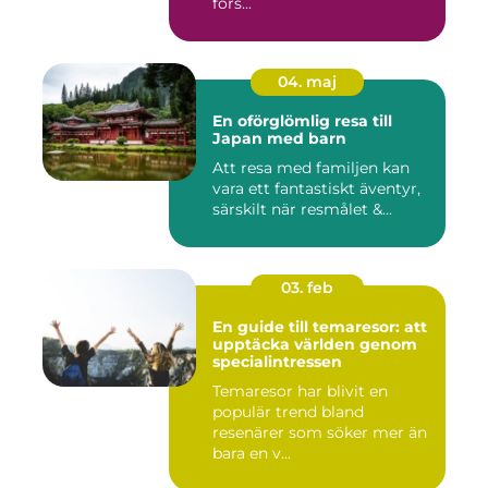
förs...
04. maj
En oförglömlig resa till
Japan med barn
Att resa med familjen kan
vara ett fantastiskt äventyr,
särskilt när resmålet &...
03. feb
En guide till temaresor: att
upptäcka världen genom
specialintressen
Temaresor har blivit en
populär trend bland
resenärer som söker mer än
bara en v...