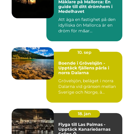
Mäklare på Mallorca: En
guide till ditt drömhem i
Medelhavet
Att äga en fastighet på den
idylliska ön Mallorca är en
dröm för m&ar...
10. sep
Boende i Grövelsjön -
Upptäck fjällens pärla i
norra Dalarna
Grövelsjön, beläget i norra
Dalarna vid gränsen mellan
Sverige och Norge, ä...
18. jan
Flyga till Las Palmas -
Upptäck Kanarieöarnas