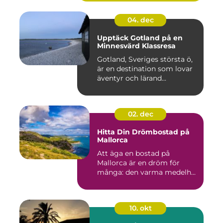
04. dec
Upptäck Gotland på en
Minnesvärd Klassresa
Gotland, Sveriges största ö,
är en destination som lovar
äventyr och lärand...
02. dec
Hitta Din Drömbostad på
Mallorca
Att äga en bostad på
Mallorca är en dröm för
många: den varma medelh...
10. okt