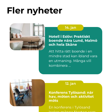
Fler nyheter
14. jan
Hotell i Eslöv: Praktiskt
boende nära Lund, Malmö
och hela Skåne
Att hitta rätt boende i en
mindre stad kan ibland vara
en utmaning. Många vill
kombinera ...
12. jan
Konferens Tylösand: när
hav, möten och aktivitet
möts
En konferens i Tylösand