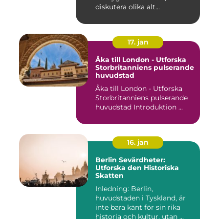
diskutera olika alt...
17. jan
Åka till London - Utforska
Storbritanniens pulserande
huvudstad
Åka till London - Utforska
Storbritanniens pulserande
huvudstad Introduktion ...
16. jan
Berlin Sevärdheter:
Utforska den Historiska
Skatten
Inledning: Berlin,
huvudstaden i Tyskland, är
inte bara känt för sin rika
historia och kultur, utan ...