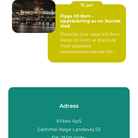
15. jan
Flyga till Rom -
Upptäckning av en ikonisk
stad
Översikt över resor till Rom
Resor till Rom är bland de
mest populära
semesteralternativen för
resen...
Adress