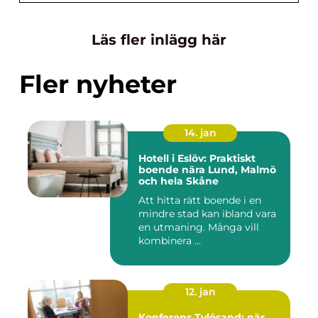
Läs fler inlägg här
Fler nyheter
14. jan
Hotell i Eslöv: Praktiskt
boende nära Lund, Malmö
och hela Skåne
Att hitta rätt boende i en
mindre stad kan ibland vara
en utmaning. Många vill
kombinera ...
12. jan
Konferens Tylösand: när