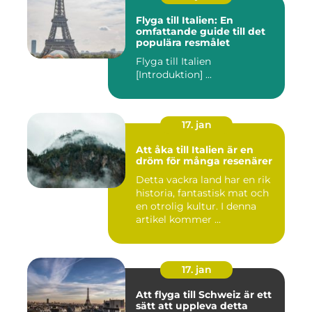
Flyga till Italien: En
omfattande guide till det
populära resmålet
Flyga till Italien
[Introduktion] ...
17. jan
Att åka till Italien är en
dröm för många resenärer
Detta vackra land har en rik
historia, fantastisk mat och
en otrolig kultur. I denna
artikel kommer ...
17. jan
Att flyga till Schweiz är ett
sätt att uppleva detta