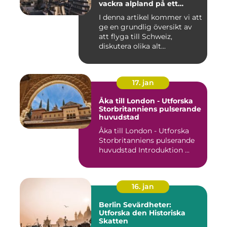
vackra alpland på ett
bekvämt och effektivt sätt
I denna artikel kommer vi att
ge en grundlig översikt av
att flyga till Schweiz,
diskutera olika alt...
17. jan
Åka till London - Utforska
Storbritanniens pulserande
huvudstad
Åka till London - Utforska
Storbritanniens pulserande
huvudstad Introduktion ...
16. jan
Berlin Sevärdheter:
Utforska den Historiska
Skatten