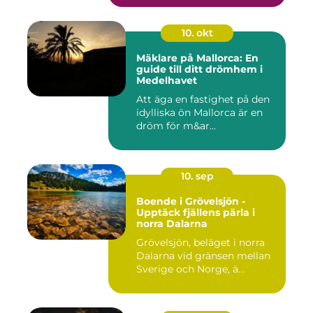
10. okt
Mäklare på Mallorca: En
guide till ditt drömhem i
Medelhavet
Att äga en fastighet på den
idylliska ön Mallorca är en
dröm för m&ar...
10. sep
Boende i Grövelsjön -
Upptäck fjällens pärla i
norra Dalarna
Grövelsjön, beläget i norra
Dalarna vid gränsen mellan
Sverige och Norge, ä...