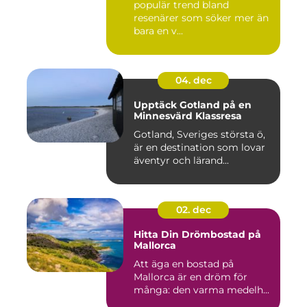
populär trend bland
resenärer som söker mer än
bara en v...
04. dec
Upptäck Gotland på en
Minnesvärd Klassresa
Gotland, Sveriges största ö,
är en destination som lovar
äventyr och lärand...
02. dec
Hitta Din Drömbostad på
Mallorca
Att äga en bostad på
Mallorca är en dröm för
många: den varma medelh...