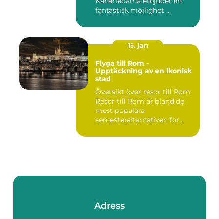
Kanarieöarna erbjuder en
fantastisk möjlighet ...
15. jan
Flyga till Rom -
Upptäckning av en ikonisk
stad
Översikt över resor till Rom
Resor till Rom är bland de
mest populära
semesteralternativen för
resen...
Adress