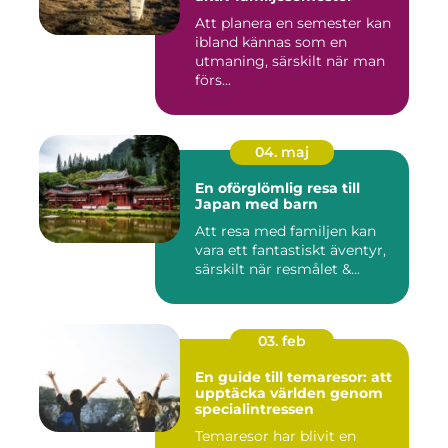
Att planera en semester kan
ibland kännas som en
utmaning, särskilt när man
förs...
04. maj
En oförglömlig resa till
Japan med barn
Att resa med familjen kan
vara ett fantastiskt äventyr,
särskilt när resmålet &...
03. feb
En guide till temaresor: att
upptäcka världen genom
specialintressen
Temaresor har blivit en