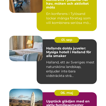
hav, möten och aktivitet
möts
En konferens i Tylösand
lockar många företag som
vill kombinera seriösa mö...
01. sep
Hallands dolda juveler:
Mysiga hotell i Halland för
alla smaker
Halland, ett av Sveriges mest
natursköna landskap,
erbjuder inte bara
vidsträckta strä...
06. maj
Upptäck glädjen med en
aktiv familjesemester