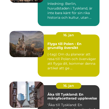
Inledning: Berlin,
huvudstaden i Tyskland, är
inte bara känt för sin rika
historia och kultur, utan ...
16. jan
Flyga till Polen - En
grundlig översikt
(-tag) Om du planerar att
resa till Polen och överväger
att flyga dit, kommer denna
artikel att ge ...
16. jan
Åka till Tyskland: En
mångfacetterad upplevelse
"Åka till Tyskland: En