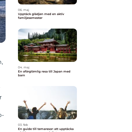
06. maj
Upptäck glädjen med en aktiv
familjesemester
n,
04. maj
En oförglömlig resa till Japan med
barn
r
r
o-
03. feb
En guide till temaresor: att upptäcka