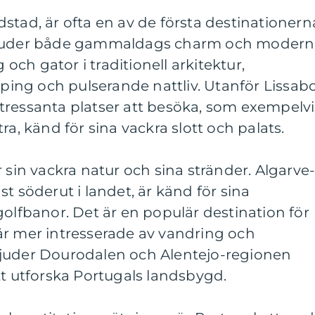
stad, är ofta en av de första destinationern
rbjuder både gammaldags charm och moder
g och gator i traditionell arkitektur,
ng och pulserande nattliv. Utanför Lissab
tressanta platser att besöka, som exempelvi
ra, känd för sina vackra slott och palats.
 sin vackra natur och sina stränder. Algarve
t söderut i landet, är känd för sina
golfbanor. Det är en populär destination för
är mer intresserade av vandring och
bjuder Dourodalen och Alentejo-regionen
tt utforska Portugals landsbygd.