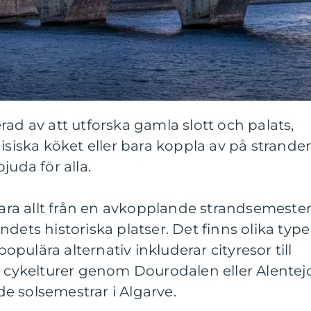
rad av att utforska gamla slott och palats,
isiska köket eller bara koppla av på strande
juda för alla.
 vara allt från en avkopplande strandsemeste
landets historiska platser. Det finns olika type
 populära alternativ inkluderar cityresor till
r cykelturer genom Dourodalen eller Alentej
e solsemestrar i Algarve.