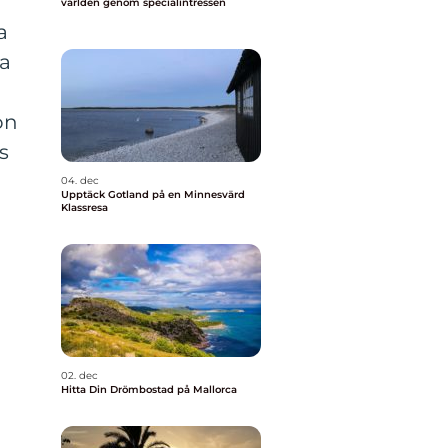
världen genom specialintressen
a
na
on
s
04. dec
Upptäck Gotland på en Minnesvärd
Klassresa
-
02. dec
Hitta Din Drömbostad på Mallorca