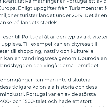
ch kvantitativa mätningar är Portugal ett av 
uropa. Enligt uppgifter från Turismcentret f
iljoner turister landet under 2019. Det är e
anke på landets storlek.
 resor till Portugal åt är den typ av aktivitete
ppleva. Till exempel kan en cityresa till
er till shopping, nattliv och kulturella
dan kan en vandringsresa genom Dourodalen
a landsbygden och vingårdarna i området.
a genomgångar kan man inte diskutera
ess tidigare koloniala historia och dess
industri. Portugal var en av de största
00- och 1500-talet och hade ett stort