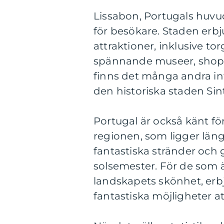
Lissabon, Portugals huvud
för besökare. Staden e
attraktioner, inklusive tor
spännande museer, shoppi
finns det många andra in
den historiska staden Sint
Portugal är också känt för
regionen, som ligger längs
fantastiska stränder och 
solsemester. För de som 
landskapets skönhet, er
fantastiska möjligheter a