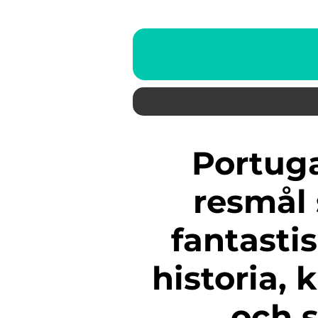
Portugal är ett populärt
resmål
fantasti
historia, 
och s