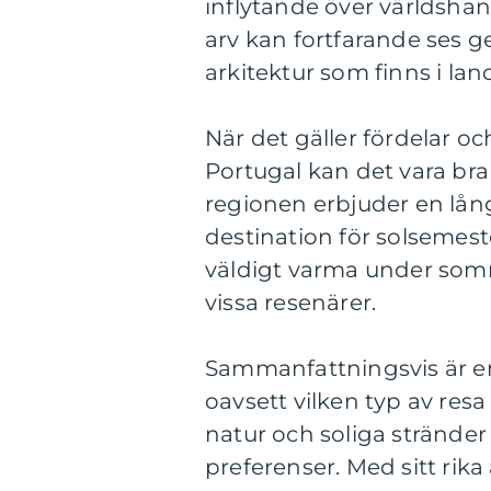
inflytande över världsha
arv kan fortfarande ses g
arkitektur som finns i lan
När det gäller fördelar oc
Portugal kan det vara bra
regionen erbjuder en lång 
destination för solsemest
väldigt varma under somm
vissa resenärer.
Sammanfattningsvis är en 
oavsett vilken typ av resa 
natur och soliga stränder 
preferenser. Med sitt rik