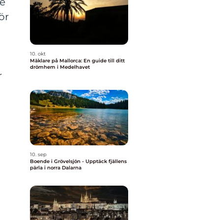
de
ör
n
10. okt
Mäklare på Mallorca: En guide till ditt
drömhem i Medelhavet
r
10. sep
Boende i Grövelsjön - Upptäck fjällens
pärla i norra Dalarna