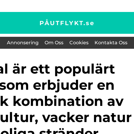
PÅUTFLYKT.
se
Annonsering
Om Oss
Cookies
Kontakta Oss
 som erbjuder en
sk kombination av
kultur, vacker natur
oliga stränder