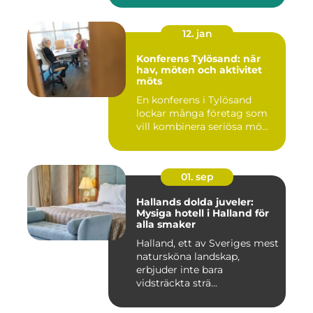
12. jan
Konferens Tylösand: när
hav, möten och aktivitet
möts
En konferens i Tylösand
lockar många företag som
vill kombinera seriösa mö...
01. sep
Hallands dolda juveler:
Mysiga hotell i Halland för
alla smaker
Halland, ett av Sveriges mest
natursköna landskap,
erbjuder inte bara
vidsträckta strä...