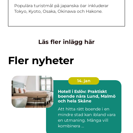
Populära turistmål på japanska öar inkluderar
Tokyo, Kyoto, Osaka, Okinawa och Hakone.
Läs fler inlägg här
Fler nyheter
14. jan
Hotell i Eslöv: Praktiskt
boende nära Lund, Malmö
och hela Skåne
Att hitta rätt boende i en
mindre stad kan ibland vara
en utmaning. Många vill
kombinera ...