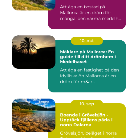
Att äga en bostad på
Mallorca är en dröm för
många: den varma medelh...
10. okt
Mäklare på Mallorca: En
guide till ditt drömhem i
Medelhavet
Att äga en fastighet på den
idylliska ön Mallorca är en
dröm för m&ar...
10. sep
Boende i Grövelsjön -
Upptäck fjällens pärla i
norra Dalarna
Grövelsjön, beläget i norra