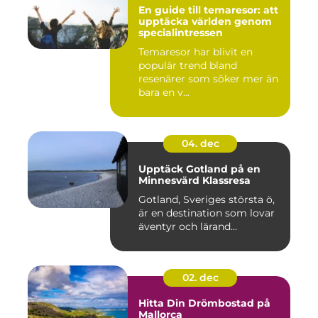
En guide till temaresor: att
upptäcka världen genom
specialintressen
Temaresor har blivit en
populär trend bland
resenärer som söker mer än
bara en v...
04. dec
Upptäck Gotland på en
Minnesvärd Klassresa
Gotland, Sveriges största ö,
är en destination som lovar
äventyr och lärand...
02. dec
Hitta Din Drömbostad på
Mallorca