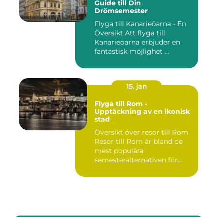
Guide till Din
Drömsemester
Flyga till Kanarieöarna - En
Översikt Att flyga till
Kanarieöarna erbjuder en
fantastisk möjlighet ...
15. jan
Flyga till Rom -
Upptäckning av en ikonisk
stad
Översikt över resor till Rom
Resor till Rom är bland de
mest populära
semesteralternativen för
resen...