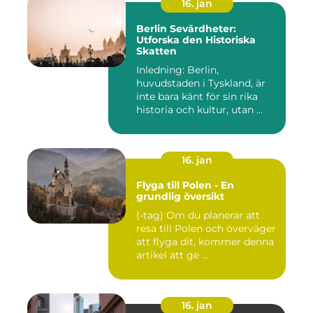
16. jan
Berlin Sevärdheter:
Utforska den Historiska
Skatten
Inledning: Berlin,
huvudstaden i Tyskland, är
inte bara känt för sin rika
historia och kultur, utan ...
16. jan
Flyga till Polen - En
grundlig översikt
(-tag) Om du planerar att
resa till Polen och överväger
att flyga dit, kommer denna
artikel att ge ...
16. jan