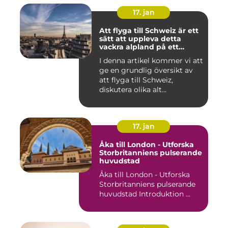
17. jan
Att flyga till Schweiz är ett
sätt att uppleva detta
vackra alpland på ett
bekvämt och effektivt sätt
I denna artikel kommer vi att
ge en grundlig översikt av
att flyga till Schweiz,
diskutera olika alt...
17. jan
Åka till London - Utforska
Storbritanniens pulserande
huvudstad
Åka till London - Utforska
Storbritanniens pulserande
huvudstad Introduktion ...