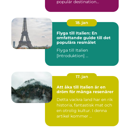
populär destination...
18. jan
Flyga till Italien: En
omfattande guide till det
populära resmålet
Flyga till Italien
[Introduktion] ...
17. jan
Att åka till Italien är en
dröm för många resenärer
Detta vackra land har en rik
historia, fantastisk mat och
en otrolig kultur. I denna
artikel kommer ...