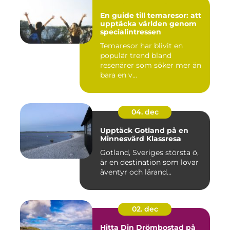
En guide till temaresor: att
upptäcka världen genom
specialintressen
Temaresor har blivit en
populär trend bland
resenärer som söker mer än
bara en v...
04. dec
Upptäck Gotland på en
Minnesvärd Klassresa
Gotland, Sveriges största ö,
är en destination som lovar
äventyr och lärand...
02. dec
Hitta Din Drömbostad på