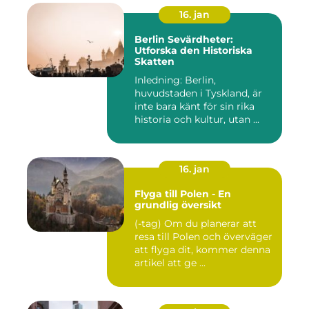
16. jan
Berlin Sevärdheter:
Utforska den Historiska
Skatten
Inledning: Berlin,
huvudstaden i Tyskland, är
inte bara känt för sin rika
historia och kultur, utan ...
16. jan
Flyga till Polen - En
grundlig översikt
(-tag) Om du planerar att
resa till Polen och överväger
att flyga dit, kommer denna
artikel att ge ...