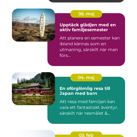
06. maj
Upptäck glädjen med en
aktiv familjesemester
Att planera en semester kan
ibland kännas som en
utmaning, särskilt när man
förs...
04. maj
En oförglömlig resa till
Japan med barn
Att resa med familjen kan
vara ett fantastiskt äventyr,
särskilt när resmålet &...
03. feb