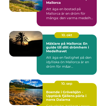
Mallorca
Att äga en bostad på
Mallorca är en dröm för
många: den varma medelh...
10. okt
Mäklare på Mallorca: En
guide till ditt drömhem i
Medelhavet
Att äga en fastighet på den
idylliska ön Mallorca är en
dröm för m&ar...
10. sep
Boende i Grövelsjön -
Upptäck fjällens pärla i
norra Dalarna