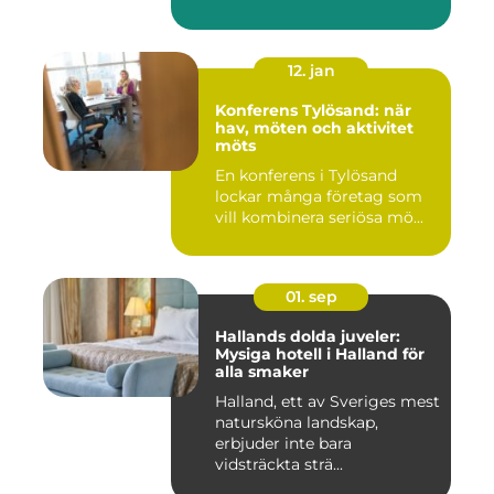
12. jan
Konferens Tylösand: när
hav, möten och aktivitet
möts
En konferens i Tylösand
lockar många företag som
vill kombinera seriösa mö...
01. sep
Hallands dolda juveler:
Mysiga hotell i Halland för
alla smaker
Halland, ett av Sveriges mest
natursköna landskap,
erbjuder inte bara
vidsträckta strä...