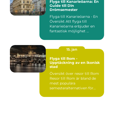
Flyga till Kanarieöarna: En
Guide till Din
Drömsemester
Flyga till Kanarieöarna - En
Översikt Att flyga till
Kanarieöarna erbjuder en
fantastisk möjlighet ...
15. jan
Flyga till Rom -
Upptäckning av en ikonisk
stad
Översikt över resor till Rom
Resor till Rom är bland de
mest populära
semesteralternativen för
resen...