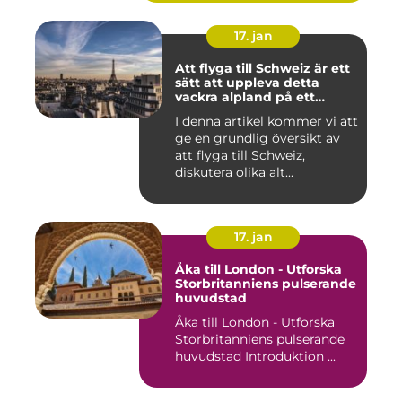
17. jan
Att flyga till Schweiz är ett
sätt att uppleva detta
vackra alpland på ett
bekvämt och effektivt sätt
I denna artikel kommer vi att
ge en grundlig översikt av
att flyga till Schweiz,
diskutera olika alt...
17. jan
Åka till London - Utforska
Storbritanniens pulserande
huvudstad
Åka till London - Utforska
Storbritanniens pulserande
huvudstad Introduktion ...