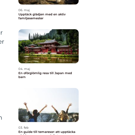
06. maj
Upptäck glädjen med en aktiv
familjesemester
r
er
04. maj
En oförglömlig resa till Japan med
barn
h
03. feb
En guide till temaresor: att upptäcka