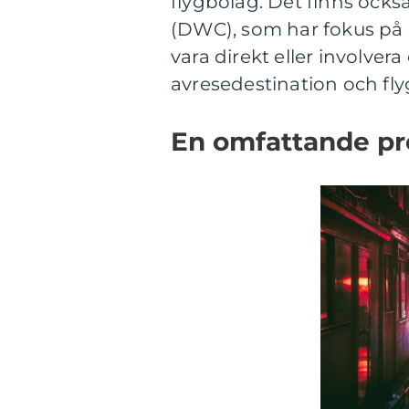
flygbolag. Det finns ocks
(DWC), som har fokus på lå
vara direkt eller involve
avresedestination och fly
En omfattande pre