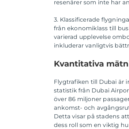
resenärer som inte har an
3. Klassificerade flygninga
från ekonomiklass till bus
varierad upplevelse ombo
inkluderar vanligtvis bät
Kvantitativa mätni
Flygtrafiken till Dubai ä
statistik från Dubai Airpo
över 86 miljoner passager
ankomst- och avgångsrutt
Detta visar på stadens at
dess roll som en viktig hu