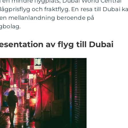
å en mindre flygplats, Dubai World Central
gprisflyg och fraktflyg. En resa till Dubai k
ra en mellanlandning beroende på
gbolag.
sentation av flyg till Dubai