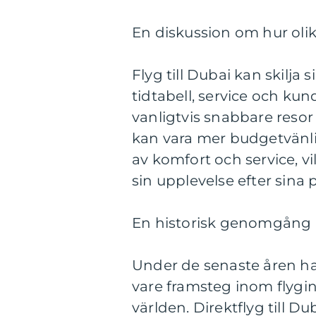
En diskussion om hur olika 
Flyg till Dubai kan skilja s
tidtabell, service och ku
vanligtvis snabbare reso
kan vara mer budgetvänlig
av komfort och service, vi
sin upplevelse efter sina
En historisk genomgång av
Under de senaste åren har 
vare framsteg inom flygin
världen. Direktflyg till Du