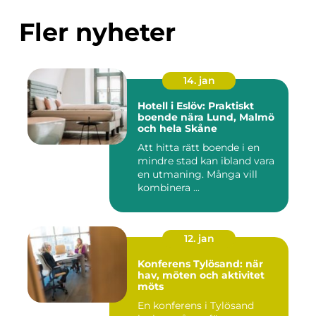
Fler nyheter
14. jan
Hotell i Eslöv: Praktiskt
boende nära Lund, Malmö
och hela Skåne
Att hitta rätt boende i en
mindre stad kan ibland vara
en utmaning. Många vill
kombinera ...
12. jan
Konferens Tylösand: när
hav, möten och aktivitet
möts
En konferens i Tylösand