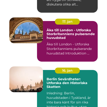
diskutera olika alt...
17. jan
Åka till London - Utforska
Storbritanniens pulserande
huvudstad
Åka till London - Utforska
Storbritanniens pulserande
huvudstad Introduktion ...
16. jan
Berlin Sevärdheter:
Utforska den Historiska
Skatten
Inledning: Berlin,
huvudstaden i Tyskland, är
inte bara känt för sin rika
historia och kultur, utan ...