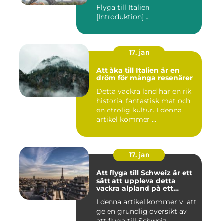
Flyga till Italien
[Introduktion] ...
17. jan
Att åka till Italien är en
dröm för många resenärer
Detta vackra land har en rik
historia, fantastisk mat och
en otrolig kultur. I denna
artikel kommer ...
17. jan
Att flyga till Schweiz är ett
sätt att uppleva detta
vackra alpland på ett
bekvämt och effektivt sätt
I denna artikel kommer vi att
ge en grundlig översikt av
att flyga till Schweiz,