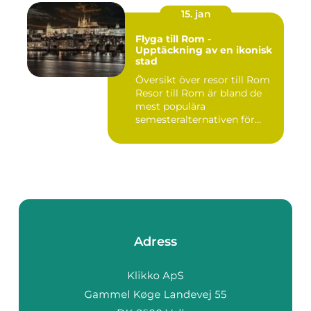
15. jan
Flyga till Rom -
Upptäckning av en ikonisk
stad
Översikt över resor till Rom
Resor till Rom är bland de
mest populära
semesteralternativen för
resen...
Adress