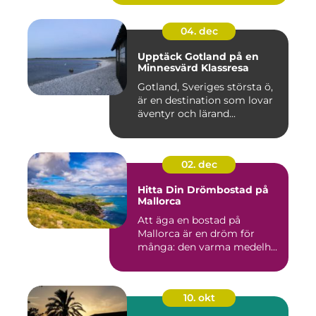
04. dec
Upptäck Gotland på en
Minnesvärd Klassresa
Gotland, Sveriges största ö,
är en destination som lovar
äventyr och lärand...
02. dec
Hitta Din Drömbostad på
Mallorca
Att äga en bostad på
Mallorca är en dröm för
många: den varma medelh...
10. okt