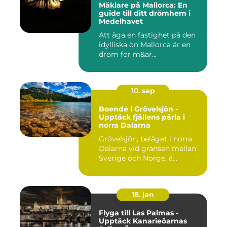
Mäklare på Mallorca: En
guide till ditt drömhem i
Medelhavet
Att äga en fastighet på den
idylliska ön Mallorca är en
dröm för m&ar...
10. sep
Boende i Grövelsjön -
Upptäck fjällens pärla i
norra Dalarna
Grövelsjön, beläget i norra
Dalarna vid gränsen mellan
Sverige och Norge, ä...
18. jan
Flyga till Las Palmas -
Upptäck Kanarieöarnas