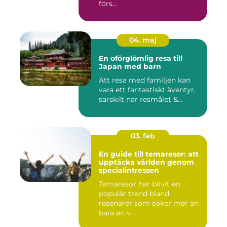
förs...
04. maj
En oförglömlig resa till
Japan med barn
Att resa med familjen kan
vara ett fantastiskt äventyr,
särskilt när resmålet &...
03. feb
En guide till temaresor: att
upptäcka världen genom
specialintressen
Temaresor har blivit en
populär trend bland
resenärer som söker mer än
bara en v...