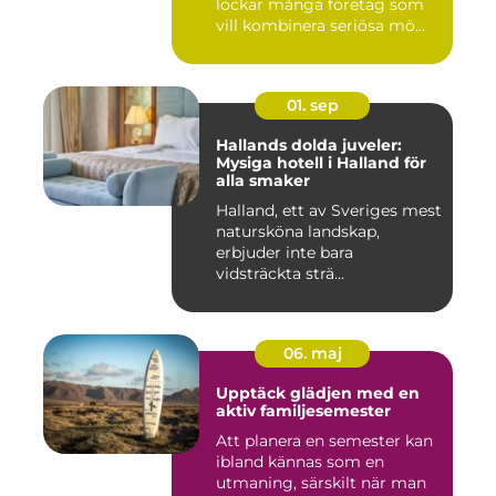
lockar många företag som
vill kombinera seriösa mö...
01. sep
Hallands dolda juveler:
Mysiga hotell i Halland för
alla smaker
Halland, ett av Sveriges mest
natursköna landskap,
erbjuder inte bara
vidsträckta strä...
06. maj
Upptäck glädjen med en
aktiv familjesemester
Att planera en semester kan
ibland kännas som en
utmaning, särskilt när man