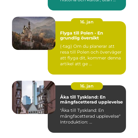
16. jan
Flyga till Polen - En
grundlig översikt
(-tag) Om du planerar att
resa till Polen och överväger
att flyga dit, kommer denna
artikel att ge ...
16. jan
Åka till Tyskland: En
mångfacetterad upplevelse
"Åka till Tyskland: En
mångfacetterad upplevelse"
Introduktion: ...