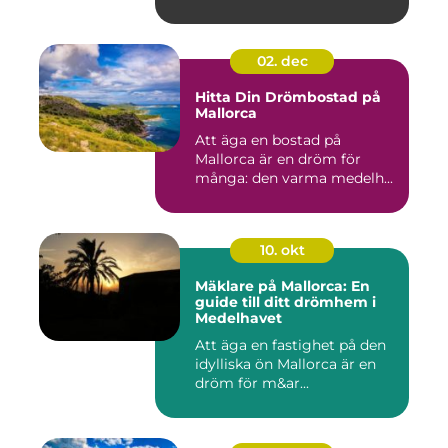
02. dec
Hitta Din Drömbostad på
Mallorca
Att äga en bostad på
Mallorca är en dröm för
många: den varma medelh...
10. okt
Mäklare på Mallorca: En
guide till ditt drömhem i
Medelhavet
Att äga en fastighet på den
idylliska ön Mallorca är en
dröm för m&ar...