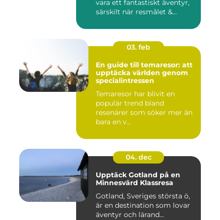
vara ett fantastiskt äventyr,
särskilt när resmålet &...
03. feb
En guide till temaresor: att
upptäcka världen genom
specialintressen
Temaresor har blivit en
populär trend bland
resenärer som söker mer än
bara en v...
04. dec
Upptäck Gotland på en
Minnesvärd Klassresa
Gotland, Sveriges största ö,
är en destination som lovar
äventyr och lärand...