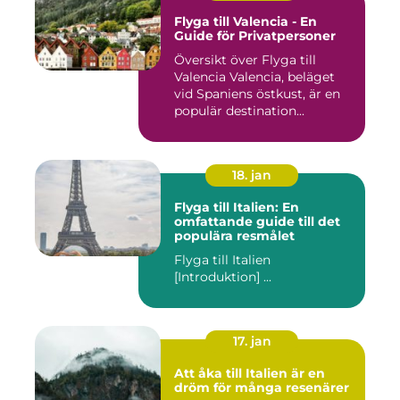
Flyga till Valencia - En
Guide för Privatpersoner
Översikt över Flyga till
Valencia Valencia, beläget
vid Spaniens östkust, är en
populär destination...
18. jan
Flyga till Italien: En
omfattande guide till det
populära resmålet
Flyga till Italien
[Introduktion] ...
17. jan
Att åka till Italien är en
dröm för många resenärer