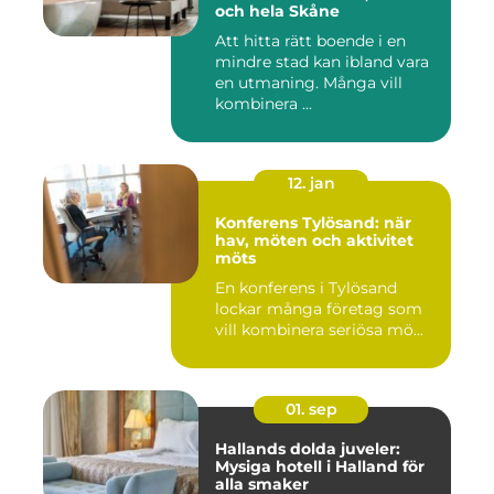
och hela Skåne
Att hitta rätt boende i en
mindre stad kan ibland vara
en utmaning. Många vill
kombinera ...
12. jan
Konferens Tylösand: när
hav, möten och aktivitet
möts
En konferens i Tylösand
lockar många företag som
vill kombinera seriösa mö...
01. sep
Hallands dolda juveler:
Mysiga hotell i Halland för
alla smaker