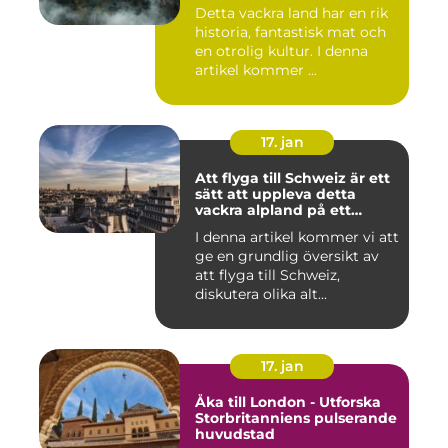
Detta vackra land har en rik
historia, fantastisk mat och
en otrolig kultur. I denna
artikel kommer ...
17. jan
Att flyga till Schweiz är ett
sätt att uppleva detta
vackra alpland på ett
bekvämt och effektivt sätt
I denna artikel kommer vi att
ge en grundlig översikt av
att flyga till Schweiz,
diskutera olika alt...
17. jan
Åka till London - Utforska
Storbritanniens pulserande
huvudstad