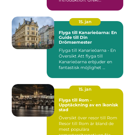
15. jan
Flyga till Kanarieöarna: En
Guide till Din
Drömsemester
Flyga till Kanarieöarna - En
Översikt Att flyga till
Kanarieöarna erbjuder en
fantastisk möjlighet ...
15. jan
Flyga till Rom -
Upptäckning av en ikonisk
stad
Översikt över resor till Rom
Resor till Rom är bland de
mest populära
semesteralternativen för