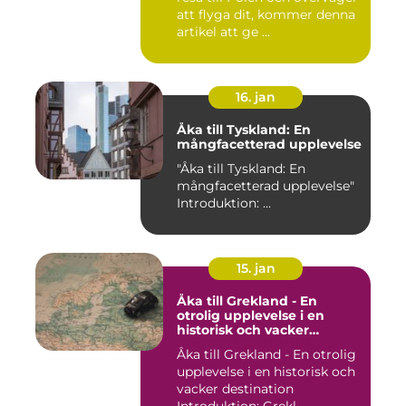
att flyga dit, kommer denna
artikel att ge ...
16. jan
Åka till Tyskland: En
mångfacetterad upplevelse
"Åka till Tyskland: En
mångfacetterad upplevelse"
Introduktion: ...
15. jan
Åka till Grekland - En
otrolig upplevelse i en
historisk och vacker
destination
Åka till Grekland - En otrolig
upplevelse i en historisk och
vacker destination
Introduktion: Grekl...