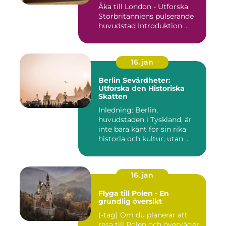
Åka till London - Utforska
Storbritanniens pulserande
huvudstad Introduktion ...
16. jan
Berlin Sevärdheter:
Utforska den Historiska
Skatten
Inledning: Berlin,
huvudstaden i Tyskland, är
inte bara känt för sin rika
historia och kultur, utan ...
16. jan
Flyga till Polen - En
grundlig översikt
(-tag) Om du planerar att
resa till Polen och överväger