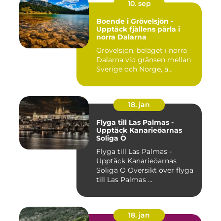
10. sep
Boende i Grövelsjön -
Upptäck fjällens pärla i
norra Dalarna
Grövelsjön, beläget i norra
Dalarna vid gränsen mellan
Sverige och Norge, ä...
18. jan
Flyga till Las Palmas -
Upptäck Kanarieöarnas
Soliga Ö
Flyga till Las Palmas -
Upptäck Kanarieöarnas
Soliga Ö Översikt över flyga
till Las Palmas ...
18. jan