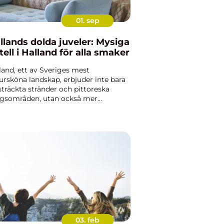
01. sep
llands dolda juveler: Mysiga
tell i Halland för alla smaker
land, ett av Sveriges mest
ursköna landskap, erbjuder inte bara
sträckta stränder och pittoreska
gsområden, utan också mer
trollande hotellupplevelser än många
ra platser. För den som ...
03. feb