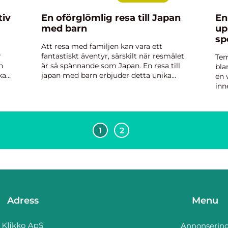
tiv
En oförglömlig resa till Japan
En
med barn
up
sp
Att resa med familjen kan vara ett
r
fantastiskt äventyr, särskilt när resmålet
Tem
n
är så spännande som Japan. En resa till
bla
kan
japan med barn erbjuder detta unika
en 
att
land en perfekt blandning av tradition
inn
och modernitet, vilk...
kan
den
1
2
Adress
Menu
Annonserin