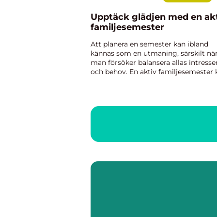
Upptäck glädjen med en ak
familjesemester
Att planera en semester kan ibland
kännas som en utmaning, särskilt nä
man försöker balansera allas intresse
och behov. En aktiv familjesemester 
dock vara den perfekta lösningen för 
skapa minnen tillsamman...