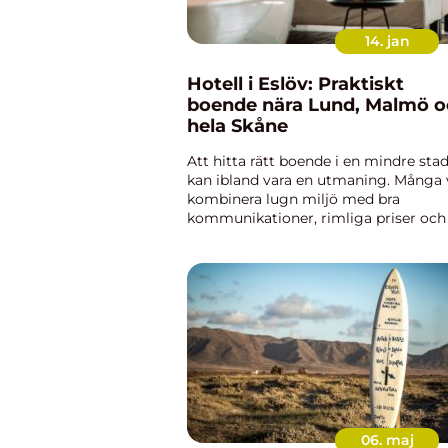
14. jan
Hotell i Eslöv: Praktiskt
boende nära Lund, Malmö 
hela Skåne
Att hitta rätt boende i en mindre sta
kan ibland vara en utmaning. Många v
kombinera lugn miljö med bra
kommunikationer, rimliga priser och
nivå av komfort som gör att vardag
fungerar. I Eslöv har det vuxit fr...
06. maj