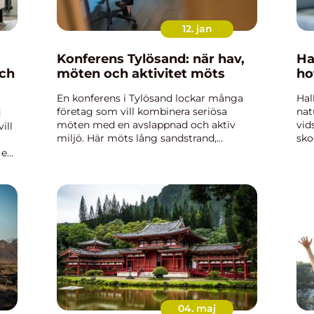
12. jan
Konferens Tylösand: när hav,
Ha
och
möten och aktivitet möts
ho
En konferens i Tylösand lockar många
Hal
företag som vill kombinera seriösa
nat
d
möten med en avslappnad och aktiv
vid
ill
miljö. Här möts lång sandstrand,
sko
havsvindar och gröna fairways på ett
för
 en
sätt som ge...
and
en
04. maj