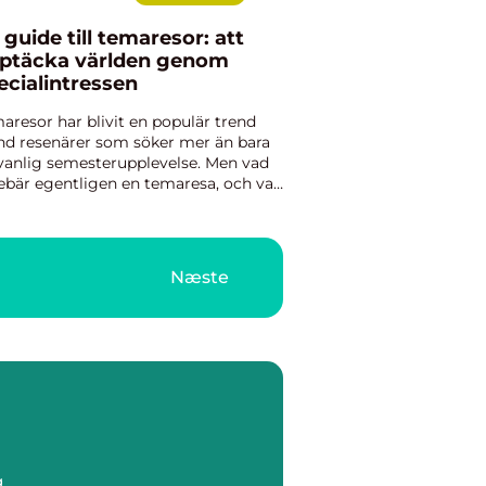
 guide till temaresor: att
ptäcka världen genom
ecialintressen
aresor har blivit en populär trend
nd resenärer som söker mer än bara
vanlig semesterupplevelse. Men vad
ebär egentligen en temaresa, och vad
 den erbjuda den nyfikne resenären? I
na artikel utforskas o...
Næste
g